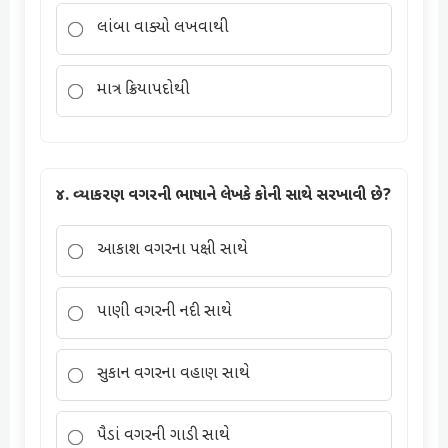
લાંબા વાક્યો લખવાથી
માત્ર ક્રિયાપદોથી
૪. વ્યાકરણ વગરની ભાષાને લેખકે કોની સાથે સરખાવી છે?
આકાશ વગરના પક્ષી સાથે
પાણી વગરની નદી સાથે
સુકાન વગરના વહાણ સાથે
પૈડાં વગરની ગાડી સાથે