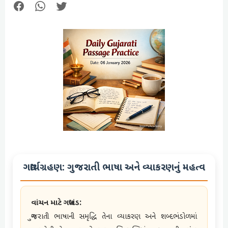
ગદ્યાર્થગ્રહણ: ગુજરાતી ભાષા અને વ્યાકરણનું મહત્વ
વાંચન માટે ગદ્યખંડ:
ગુજરાતી ભાષાની સમૃદ્ધિ તેના વ્યાકરણ અને શબ્દભંડોળમાં