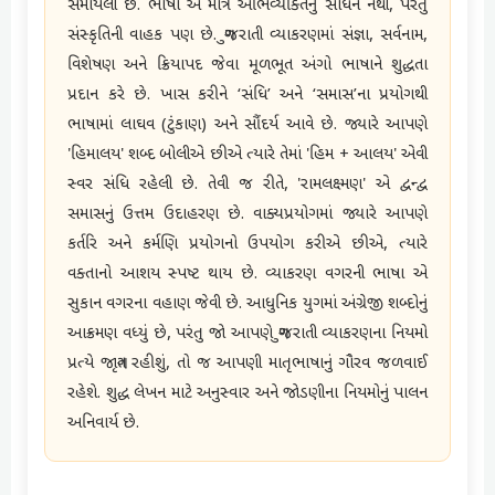
સમાયેલી છે. ભાષા એ માત્ર અભિવ્યક્તિનું સાધન નથી, પરંતુ
સંસ્કૃતિની વાહક પણ છે. ગુજરાતી વ્યાકરણમાં સંજ્ઞા, સર્વનામ,
વિશેષણ અને ક્રિયાપદ જેવા મૂળભૂત અંગો ભાષાને શુદ્ધતા
પ્રદાન કરે છે. ખાસ કરીને ‘સંધિ’ અને ‘સમાસ’ના પ્રયોગથી
ભાષામાં લાઘવ (ટુંકાણ) અને સૌંદર્ય આવે છે. જ્યારે આપણે
'હિમાલય' શબ્દ બોલીએ છીએ ત્યારે તેમાં 'હિમ + આલય' એવી
સ્વર સંધિ રહેલી છે. તેવી જ રીતે, 'રામલક્ષ્મણ' એ દ્વન્દ્વ
સમાસનું ઉત્તમ ઉદાહરણ છે. વાક્યપ્રયોગમાં જ્યારે આપણે
કર્તરિ અને કર્મણિ પ્રયોગનો ઉપયોગ કરીએ છીએ, ત્યારે
વક્તાનો આશય સ્પષ્ટ થાય છે. વ્યાકરણ વગરની ભાષા એ
સુકાન વગરના વહાણ જેવી છે. આધુનિક યુગમાં અંગ્રેજી શબ્દોનું
આક્રમણ વધ્યું છે, પરંતુ જો આપણે ગુજરાતી વ્યાકરણના નિયમો
પ્રત્યે જાગૃત રહીશું, તો જ આપણી માતૃભાષાનું ગૌરવ જળવાઈ
રહેશે. શુદ્ધ લેખન માટે અનુસ્વાર અને જોડણીના નિયમોનું પાલન
અનિવાર્ય છે.