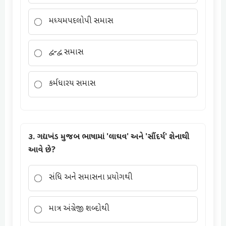
મધ્યમપદલોપી સમાસ
દ્વન્દ્વ સમાસ
કર્મધારય સમાસ
૩. ગદ્યખંડ મુજબ ભાષામાં 'લાઘવ' અને 'સૌંદર્ય' શેનાથી
આવે છે?
સંધિ અને સમાસના પ્રયોગથી
માત્ર અંગ્રેજી શબ્દોથી