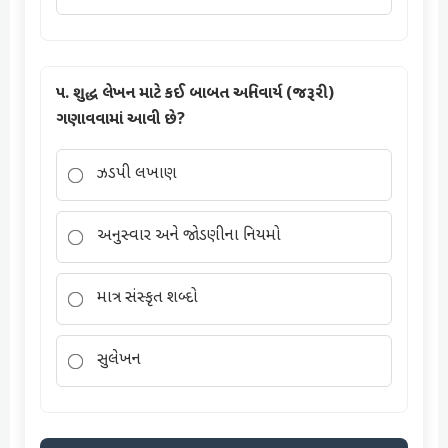
૫. શુદ્ધ લેખન માટે કઈ બાબત અનિવાર્ય (જરૂરી)
ગણાવવામાં આવી છે?
ઝડપી લખાણ
અનુસ્વાર અને જોડણીના નિયમો
માત્ર સંસ્કૃત શબ્દો
સુલેખન