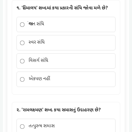
૧. 'હિમાલય' શબ્દમાં કયા પ્રકારની સંધિ જોવા મળે છે?
વ્યંજન સંધિ
સ્વર સંધિ
વિસર્ગ સંધિ
એકપણ નહીં
૨. 'રામલક્ષ્મણ' શબ્દ કયા સમાસનું ઉદાહરણ છે?
તત્પુરુષ સમાસ