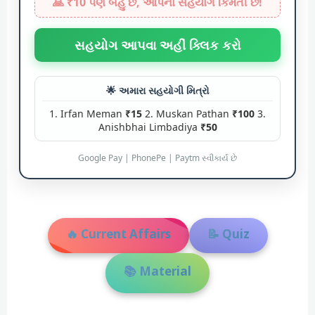
🙏 ₹10 પણ બહુ છે, આપનો સહયોગ કિંમતી છે!
સહયોગ આપવા અહીં ક્લિક કરો
🌟 અમારા સહયોગી મિત્રો
1. Irfan Meman
₹15
2. Muskan Pathan
₹100
3.
Anishbhai Limbadiya
₹50
Google Pay | PhonePe | Paytm સ્વીકાર્ય છે
🔥 Current Affairs
📝 Quiz
📚 Material