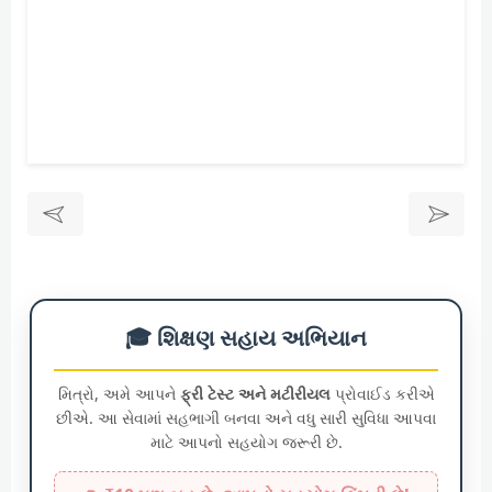
🎓 શિક્ષણ સહાય અભિયાન
મિત્રો, અમે આપને
ફ્રી ટેસ્ટ અને મટીરીયલ
પ્રોવાઈડ કરીએ
છીએ. આ સેવામાં સહભાગી બનવા અને વધુ સારી સુવિધા આપવા
માટે આપનો સહયોગ જરૂરી છે.