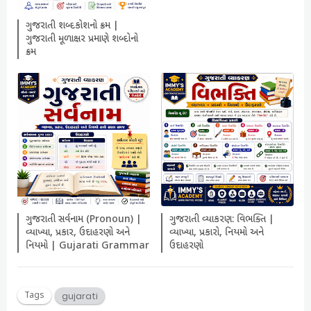
ગુજરાતી શબ્દકોશનો ક્રમ |
ગુજરાતી મૂળાક્ષર પ્રમાણે શબ્દોનો
ક્રમ
ગુજરાતી સર્વનામ (Pronoun) |
ગુજરાતી વ્યાકરણ: વિભક્તિ |
વ્યાખ્યા, પ્રકાર, ઉદાહરણો અને
વ્યાખ્યા, પ્રકારો, નિયમો અને
નિયમો | Gujarati Grammar
ઉદાહરણો
Tags
gujarati