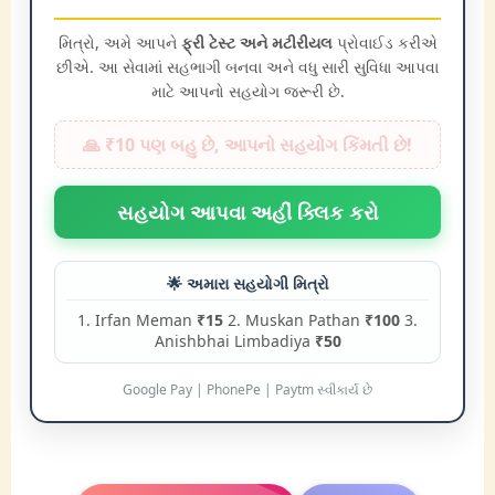
મિત્રો, અમે આપને
ફ્રી ટેસ્ટ અને મટીરીયલ
પ્રોવાઈડ કરીએ
છીએ. આ સેવામાં સહભાગી બનવા અને વધુ સારી સુવિધા આપવા
માટે આપનો સહયોગ જરૂરી છે.
🙏 ₹10 પણ બહુ છે, આપનો સહયોગ કિંમતી છે!
સહયોગ આપવા અહીં ક્લિક કરો
🌟 અમારા સહયોગી મિત્રો
1. Irfan Meman
₹15
2. Muskan Pathan
₹100
3.
Anishbhai Limbadiya
₹50
Google Pay | PhonePe | Paytm સ્વીકાર્ય છે