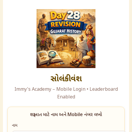
સોલંકી વંશ
Immy's Academy – Mobile Login • Leaderboard
Enabled
શરૂઆત માટે નામ અને Mobile નંબર લખો
નામ