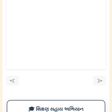
🎓 શિક્ષણ સહાય અભિયાન