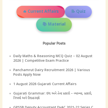
🔥 Current Affairs
📝 Quiz
📚 Material
Popular Posts
Daily Maths & Reasoning MCQ Quiz – 02 August
2026 | Competitive Exam Practice
Panchamrut Dairy Recruitment 2026 | Various
Posts Apply Now
1 August 2026 Gujarati Current Affairs
Gujarati Grammar: છંદ અને તેના પ્રકારો – વ્યાખ્યા, પ્રકારો,
નિયમો અને ઉદાહરણો
GPSSB Deputy Accountant DyAC 2021-22 Series C