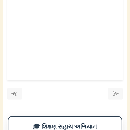
🎓 શિક્ષણ સહાય અભિયાન