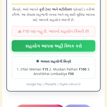
મિત્રો, અમે આપને
ફ્રી ટેસ્ટ અને મટીરીયલ
પ્રોવાઈડ કરીએ
છીએ. આ સેવામાં સહભાગી બનવા અને વધુ સારી સુવિધા આપવા
માટે આપનો સહયોગ જરૂરી છે.
🙏 ₹10 પણ બહુ છે, આપનો સહયોગ કિંમતી છે!
સહયોગ આપવા અહીં ક્લિક કરો
🌟 અમારા સહયોગી મિત્રો
1. Irfan Meman
₹15
2. Muskan Pathan
₹100
3.
Anishbhai Limbadiya
₹50
Google Pay | PhonePe | Paytm સ્વીકાર્ય છે