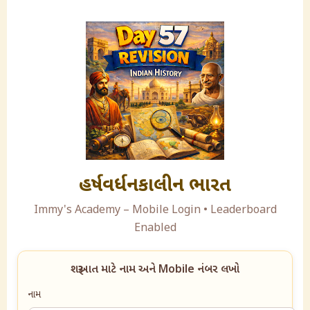
હર્ષવર્ધનકાલીન ભારત
Immy's Academy – Mobile Login • Leaderboard
Enabled
શરૂઆત માટે નામ અને Mobile નંબર લખો
નામ