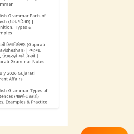
ammar
lish Grammar Parts of
ch (શબ્દ પરિવાર) |
inition, Types &
mples
ાતી ક્રિયાવિશેષણ (Gujarati
avisheshan) | વ્યાખ્યા,
ાર, ઉદાહરણો અને નિયમો |
arati Grammar Notes
July 2026 Gujarati
rent Affairs
lish Grammar Types of
ences (વાક્યોના પ્રકારો) |
es, Examples & Practice