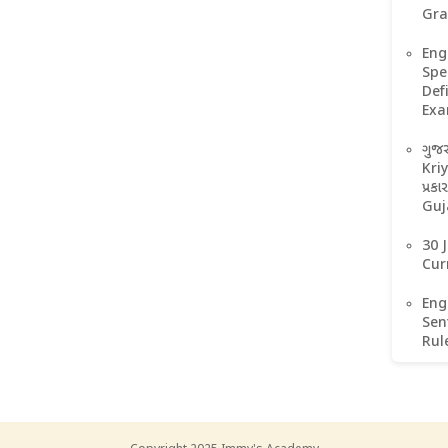
Gr
Eng
Spee
Def
Exa
ગુજર
Kriy
પ્રક
Guj
30 
Cur
Eng
Sent
Rul