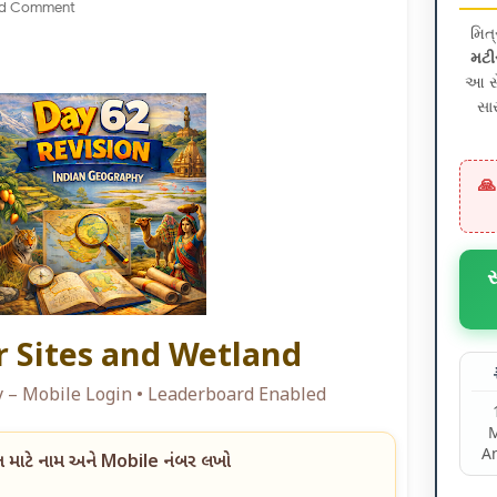
d Comment
મિત
મટી
આ સે
સા
🙏
 Sites and Wetland
– Mobile Login • Leaderboard Enabled
A
 માટે નામ અને Mobile નંબર લખો