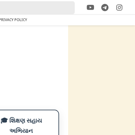
PRIVACY POLICY
🎓 શિક્ષણ સહાય
અભિયાન