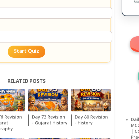
Go
Start Quiz
RELATED POSTS
76 Revision
Day 73 Revision
Day 80 Revision
Dai
arat
- Gujarat History
- History
MCQ
raphy
| C
Pra