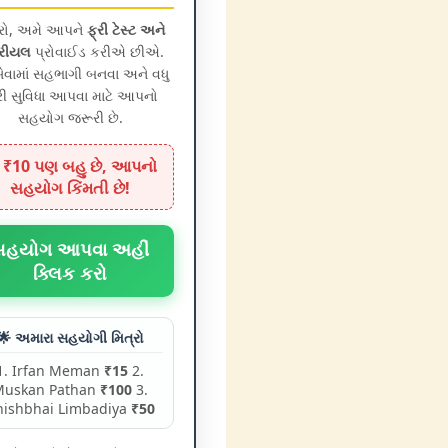
્રો, અમે આપને
ફ્રી ટેસ્ટ અને
રીયલ
પ્રોવાઈડ કરીએ છીએ.
વામાં સહભાગી બનવા અને વધુ
રી સુવિધા આપવા માટે આપનો
સહયોગ જરૂરી છે.
 ₹10 પણ બહુ છે, આપનો
સહયોગ કિંમતી છે!
સહયોગ આપવા અહીં
ક્લિક કરો
🌟 અમારા સહયોગી મિત્રો
1. Irfan Meman
₹15
2.
Muskan Pathan
₹100
3.
nishbhai Limbadiya
₹50