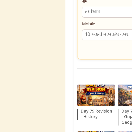
નામ
Mobile
Day 79 Revision
Day 
- History
- Guj
Geog