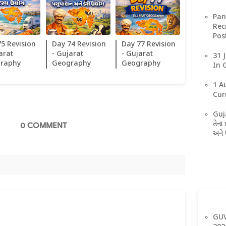
Pan
Rec
Pos
75 Revision
Day 74 Revision
Day 77 Revision
arat
- Gujarat
- Gujarat
31 
raphy
Geography
Geography
In 
1 A
Cur
Guj
તેના 
0 COMMENT
અને
GUV