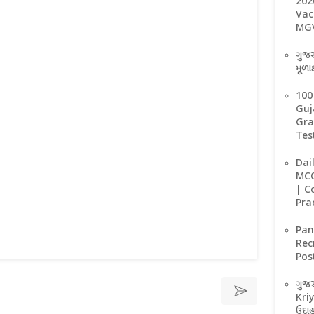
202
Vac
MGV
ગુજર
મૂળાક
100
Guj
Gra
Tes
Dai
MCQ
| C
Pra
Pan
Rec
Pos
ગુજર
Kriy
ઉદાહ