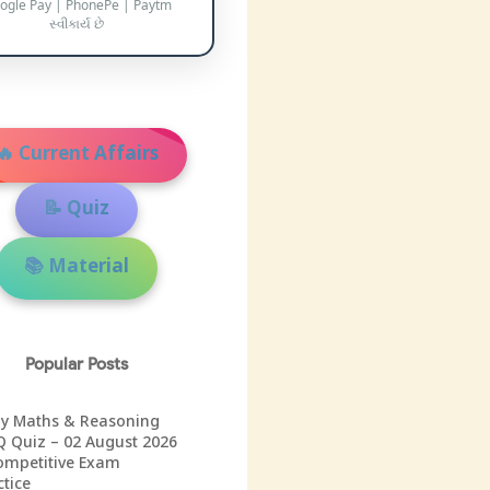
ogle Pay | PhonePe | Paytm
સ્વીકાર્ય છે
🔥 Current Affairs
📝 Quiz
📚 Material
Popular Posts
ly Maths & Reasoning
 Quiz – 02 August 2026
ompetitive Exam
ctice