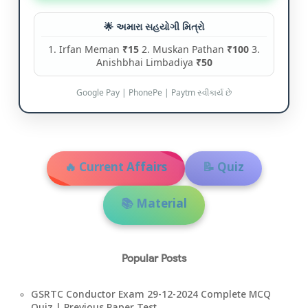
🌟 અમારા સહયોગી મિત્રો
1. Irfan Meman
₹15
2. Muskan Pathan
₹100
3.
Anishbhai Limbadiya
₹50
Google Pay | PhonePe | Paytm સ્વીકાર્ય છે
🔥 Current Affairs
📝 Quiz
📚 Material
Popular Posts
GSRTC Conductor Exam 29-12-2024 Complete MCQ