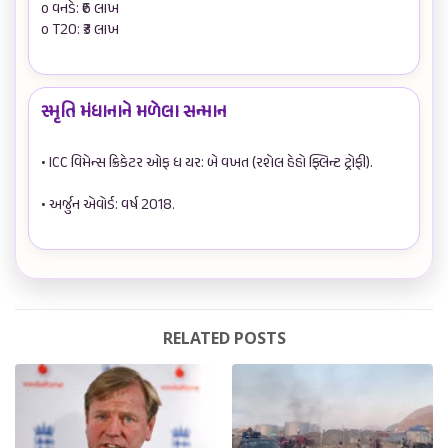
o વનડે: ₹6 લાખ  

o T20: ₹3 લાખ

સ્મૃતિ મંધાનાને મળેલા સન્માન
• ICC વિમેન્સ ક્રિકેટર ઓફ ધ યર: બે વખત (રશેલ હેહો ફ્લિન્ટ ટ્રોફી).

• અર્જુન એવોર્ડ: વર્ષ 2018.

RELATED POSTS