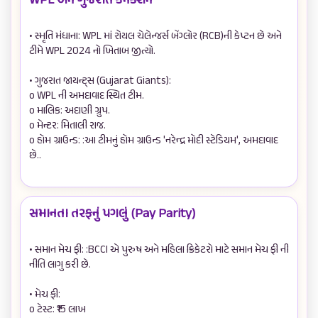
WPL અને ગુજરાત કનેક્શન
• સ્મૃતિ મંધાના: WPL માં રોયલ ચેલેન્જર્સ બેંગ્લોર (RCB)ની કેપ્ટન છે અને 
ટીમે WPL 2024 નો ખિતાબ જીત્યો.

• ગુજરાત જાયન્ટ્સ (Gujarat Giants):

o WPL ની અમદાવાદ સ્થિત ટીમ.  

o માલિક: અદાણી ગ્રુપ.  

o મેન્ટર: મિતાલી રાજ.  

o હોમ ગ્રાઉન્ડ: :આ ટીમનું હોમ ગ્રાઉન્ડ 'નરેન્દ્ર મોદી સ્ટેડિયમ', અમદાવાદ 
છે..

સમાનતા તરફનું પગલું (Pay Parity)
• સમાન મેચ ફી: :BCCI એ પુરુષ અને મહિલા ક્રિકેટરો માટે સમાન મેચ ફી ની 
નીતિ લાગુ કરી છે.

• મેચ ફી:

o ટેસ્ટ: ₹15 લાખ  
