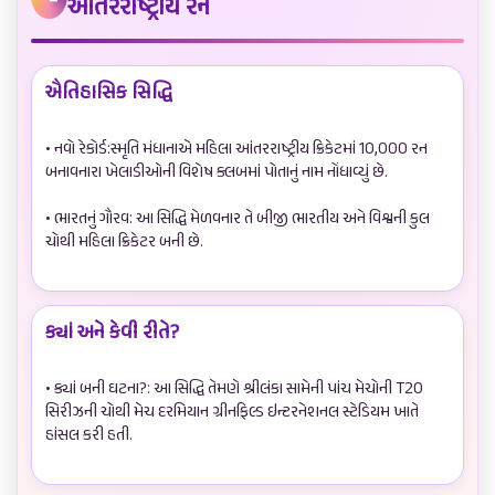
આંતરરાષ્ટ્રીય રન
ઐતિહાસિક સિદ્ધિ
• નવો રેકોર્ડ:સ્મૃતિ મંધાનાએ મહિલા આંતરરાષ્ટ્રીય ક્રિકેટમાં 10,000 રન 
બનાવનારા ખેલાડીઓની વિશેષ ક્લબમાં પોતાનું નામ નોંધાવ્યું છે.

• ભારતનું ગૌરવ: આ સિદ્ધિ મેળવનાર તે બીજી ભારતીય અને વિશ્વની કુલ 
ચોથી મહિલા ક્રિકેટર બની છે.

ક્યાં અને કેવી રીતે?
• ક્યાં બની ઘટના?: આ સિદ્ધિ તેમણે શ્રીલંકા સામેની પાંચ મેચોની T20 
સિરીઝની ચોથી મેચ દરમિયાન ગ્રીનફિલ્ડ ઇન્ટરનેશનલ સ્ટેડિયમ ખાતે 
હાંસલ કરી હતી.
