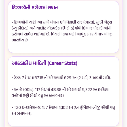
દિગ્ગજોની હરોળમાં સ્થાન
• દિગ્ગજોની યાદી: આ સાથે મંધાના હવે મિતાલી રાજ (ભારત), સુઝી બેટ્સ 
(ન્યુઝીલેન્ડ) અને ચાર્લોટ એડવર્ડ્સ (ઇંગ્લેન્ડ) જેવી દિગ્ગજ ખેલાડીઓની 
હરોળમાં સામેલ થઈ ગઈ છે. મિતાલી રાજ પછી આવું કરનાર તે માત્ર બીજી 
ભારતીય છે.

આંકડાકીય માહિતી (Career Stats)
• ટેસ્ટ: 7 મેચમાં 57.18 ની સરેરાશથી 629 રન (2 સદી, 3 અડધી સદી).

• વન-ડે (ODIs): 117 મેચમાં 48.38 ની સરેરાશથી 5,322 રન (મહિલા 
વનડેમાં છઠ્ઠી સૌથી વધુ રન બનાવનાર).

• T20 ઇન્ટરનેશનલ: 157 મેચમાં 4,102 રન (આ ફોર્મેટમાં બીજી સૌથી વધુ 
રન બનાવનાર).
