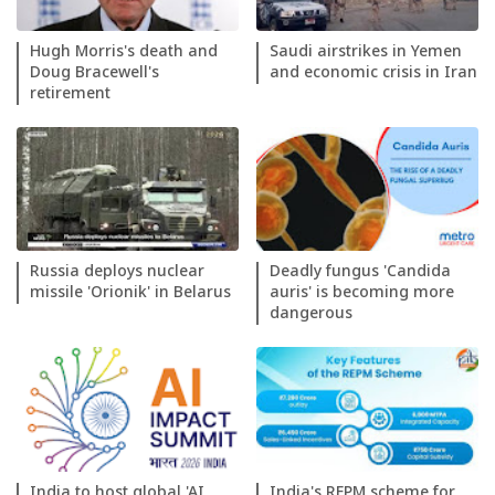
Hugh Morris's death and
Saudi airstrikes in Yemen
Doug Bracewell's
and economic crisis in Iran
retirement
Russia deploys nuclear
Deadly fungus 'Candida
missile 'Orionik' in Belarus
auris' is becoming more
dangerous
India to host global 'AI
India's REPM scheme for