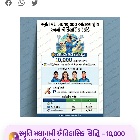
સ્મૃતિ મંધાનાની ઐતિહાસિક સિદ્ધિ – 10,000
🏏