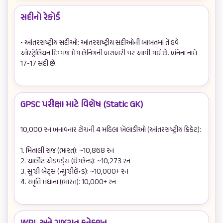
સદીનો રેકોર્ડ
• આંતરરાષ્ટ્રીય સદીઓ: આંતરરાષ્ટ્રીય સદીઓની બાબતમાં તે હવે 
ઓસ્ટ્રેલિયન દિગ્ગજ મેગ લેનિંગની બરાબરી પર આવી ગઈ છે. બંનેના નામે 
17-17 સદી છે.

GPSC પરીક્ષા માટે વિશેષ (Static GK)
10,000 રન બનાવનાર ટોચની 4 મહિલા ખેલાડીઓ (આંતરરાષ્ટ્રીય ક્રિકેટ):

1. મિતાલી રાજ (ભારત): ~10,868 રન  

2. ચાર્લોટ એડવર્ડ્સ (ઇંગ્લેન્ડ): ~10,273 રન  

3. સુઝી બેટ્સ (ન્યુઝીલેન્ડ): ~10,000+ રન  

4. સ્મૃતિ મંધાના (ભારત): 10,000+ રન
