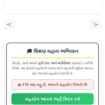
🎓 શિક્ષણ સહાય અભિયાન
મિત્રો, અમે આપને
ફ્રી ટેસ્ટ અને મટીરીયલ
પ્રોવાઈડ કરીએ
છીએ. આ સેવામાં સહભાગી બનવા અને વધુ સારી સુવિધા આપવા
માટે આપનો સહયોગ જરૂરી છે.
🙏 ₹10 પણ બહુ છે, આપનો સહયોગ કિંમતી છે!
સહયોગ આપવા અહીં ક્લિક કરો