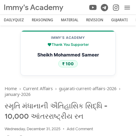
Immy's Academy
DAILYQUIZ
REASONING
MATERIAL
REVISION
GUJARATI
IMMY'S ACADEMY
Thank You Supporter
Sheikh Mohammed Sameer
₹ 100
Home
›
Current Affairs
›
gujarati-current-affairs-2026
›
january-2026
સ્મૃતિ મંધાનાની ઐતિહાસિક સિદ્ધિ -
10,000 આંતરરાષ્ટ્રીય રન
Wednesday, December 31, 2025
Add Comment