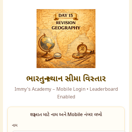
ભારતનુ સ્થાન સીમા વિસ્તાર
Immy's Academy – Mobile Login • Leaderboard
Enabled
શરૂઆત માટે નામ અને Mobile નંબર લખો
નામ