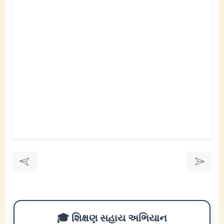
🎓 શિક્ષણ સહાય અભિયાન