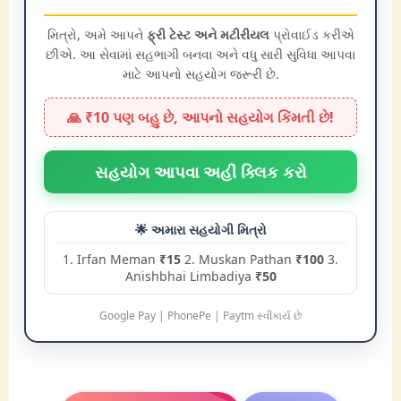
મિત્રો, અમે આપને
ફ્રી ટેસ્ટ અને મટીરીયલ
પ્રોવાઈડ કરીએ
છીએ. આ સેવામાં સહભાગી બનવા અને વધુ સારી સુવિધા આપવા
માટે આપનો સહયોગ જરૂરી છે.
🙏 ₹10 પણ બહુ છે, આપનો સહયોગ કિંમતી છે!
સહયોગ આપવા અહીં ક્લિક કરો
🌟 અમારા સહયોગી મિત્રો
1. Irfan Meman
₹15
2. Muskan Pathan
₹100
3.
Anishbhai Limbadiya
₹50
Google Pay | PhonePe | Paytm સ્વીકાર્ય છે