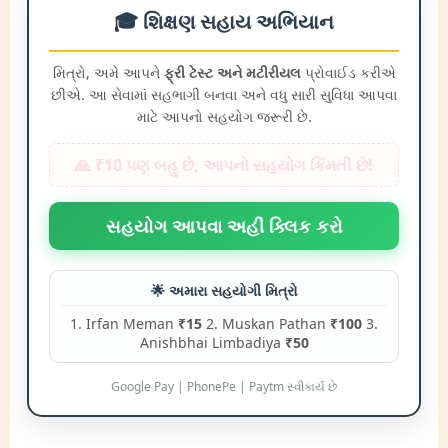
🎓 શિક્ષણ સહાય અભિયાન
મિત્રો, અમે આપને
ફ્રી ટેસ્ટ અને મટીરીયલ
પ્રોવાઈડ કરીએ
છીએ. આ સેવામાં સહભાગી બનવા અને વધુ સારી સુવિધા આપવા
માટે આપનો સહયોગ જરૂરી છે.
🙏 ₹10 પણ બહુ છે, આપનો સહયોગ કિંમતી છે!
સહયોગ આપવા અહીં ક્લિક કરો
🌟 અમારા સહયોગી મિત્રો
1. Irfan Meman
₹15
2. Muskan Pathan
₹100
3.
Anishbhai Limbadiya
₹50
Google Pay | PhonePe | Paytm સ્વીકાર્ય છે