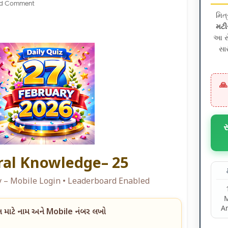
d Comment
મિત
મટી
આ સે
સા
🙏
al Knowledge– 25
– Mobile Login • Leaderboard Enabled
A
 માટે નામ અને Mobile નંબર લખો