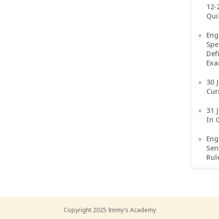
12-
Qui
Eng
Spee
Def
Exa
30 
Cur
31 
In 
Eng
Sent
Rul
Copyright 2025
Immy's Academy