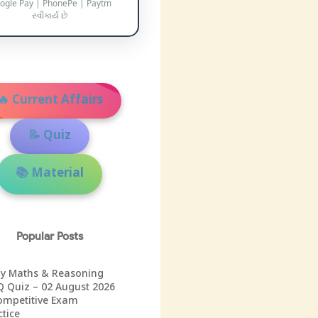
ogle Pay | PhonePe | Paytm
સ્વીકાર્ય છે
🔥 Current Affairs
📝 Quiz
📚 Material
Popular Posts
ly Maths & Reasoning
 Quiz – 02 August 2026
ompetitive Exam
ctice