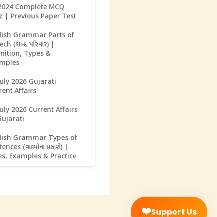
2024 Complete MCQ
z | Previous Paper Test
lish Grammar Parts of
ch (શબ્દ પરિવાર) |
inition, Types &
mples
July 2026 Gujarati
rent Affairs
July 2026 Current Affairs
Gujarati
lish Grammar Types of
ences (વાક્યોના પ્રકારો) |
es, Examples & Practice
❤️
Support Us