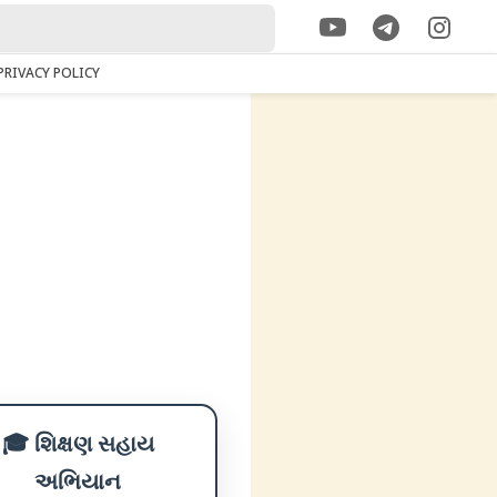
PRIVACY POLICY
🎓 શિક્ષણ સહાય
અભિયાન