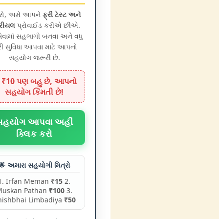
્રો, અમે આપને
ફ્રી ટેસ્ટ અને
રીયલ
પ્રોવાઈડ કરીએ છીએ.
વામાં સહભાગી બનવા અને વધુ
રી સુવિધા આપવા માટે આપનો
સહયોગ જરૂરી છે.
 ₹10 પણ બહુ છે, આપનો
સહયોગ કિંમતી છે!
સહયોગ આપવા અહીં
ક્લિક કરો
🌟 અમારા સહયોગી મિત્રો
1. Irfan Meman
₹15
2.
Muskan Pathan
₹100
3.
nishbhai Limbadiya
₹50