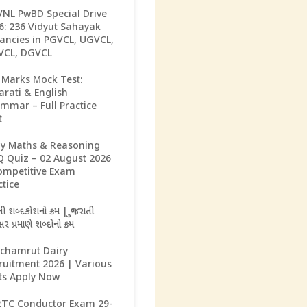
NL PwBD Special Drive
6: 236 Vidyut Sahayak
ancies in PGVCL, UGVCL,
CL, DGVCL
 Marks Mock Test:
arati & English
mmar – Full Practice
t
ly Maths & Reasoning
 Quiz – 02 August 2026
ompetitive Exam
ctice
તી શબ્દકોશનો ક્રમ | ગુજરાતી
્ષર પ્રમાણે શબ્દોનો ક્રમ
chamrut Dairy
ruitment 2026 | Various
ts Apply Now
TC Conductor Exam 29-