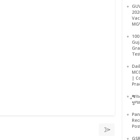
GUV
202
Vac
MGV
100
Guj
Gra
Tes
Dai
MCQ
| C
Pra
ગુજરા
મૂળાક
Pan
Rec
Pos
GSR