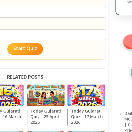
Go
Start Quiz
RELATED POSTS
y Gujarati
Today Gujarati
Today Gujarati
Dai
 - 16 March
Quiz - 25 April
Quiz - 17 March
MCQ
2026
2026
| C
Pra