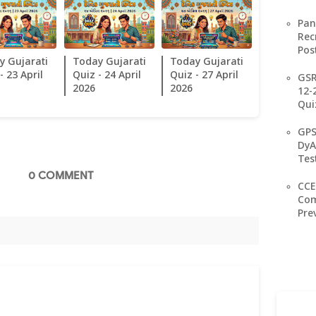
Pan
Rec
Pos
y Gujarati
Today Gujarati
Today Gujarati
- 23 April
Quiz - 24 April
Quiz - 27 April
GSR
2026
2026
12-
Qui
GPS
DyA
Tes
0 COMMENT
CCE
Com
Pre