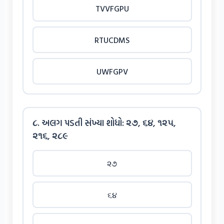
TVVFGPU
RTUCDMS
UWFGPV
૮. અલગ પડતી સંખ્યા શોધો: ૨૭, ૬૪, ૧૨૫,
૨૧૬, ૨૮૯
૨૭
૬૪