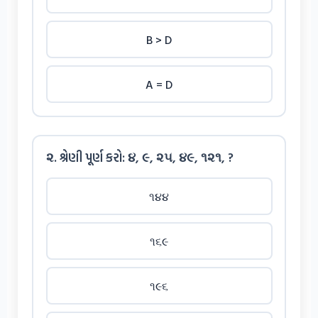
B > D
A = D
૨. શ્રેણી પૂર્ણ કરો: ૪, ૯, ૨૫, ૪૯, ૧૨૧, ?
૧૪૪
૧૬૯
૧૯૬