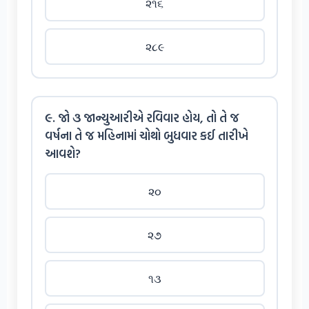
૨૧૬
૨૮૯
૯. જો ૩ જાન્યુઆરીએ રવિવાર હોય, તો તે જ
વર્ષના તે જ મહિનામાં ચોથો બુધવાર કઈ તારીખે
આવશે?
૨૦
૨૭
૧૩