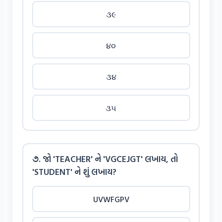
૩૯
૪૦
૩૪
૩૫
૭. જો 'TEACHER' ને 'VGCEJGT' લખાય, તો
'STUDENT' ને શું લખાય?
UVWFGPV