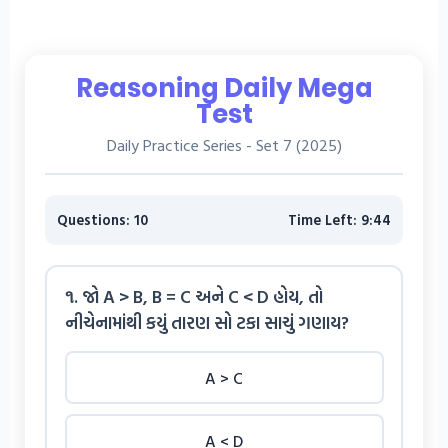
Reasoning Daily Mega
Test
Daily Practice Series - Set 7 (2025)
Questions: 10
Time Left: 9:44
૧. જો A > B, B = C અને C < D હોય, તો
નીચેનામાંથી કયું તારણ સો ટકા સાચું ગણાય?
A > C
A < D