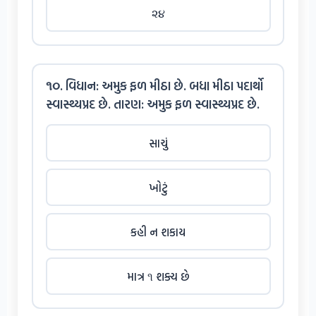
૨૪
૧૦. વિધાન: અમુક ફળ મીઠા છે. બધા મીઠા પદાર્થો
સ્વાસ્થ્યપ્રદ છે. તારણ: અમુક ફળ સ્વાસ્થ્યપ્રદ છે.
સાચું
ખોટું
કહી ન શકાય
માત્ર ૧ શક્ય છે