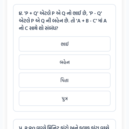
૪. 'P + Q' એટલે P એ Q નો ભાઈ છે, 'P - Q'
એટલે P એ Q ની બહેન છે. તો 'A + B - C' માં A
નો C સાથે શો સંબંધ?
ભાઈ
બહેન
પિતા
પુત્ર
૫. ૨:૨૦ વાગ્યે મિનિટ કાંટો અને કલાક કાંટા વચ્ચે