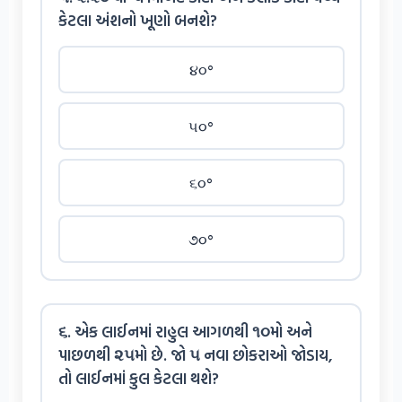
કેટલા અંશનો ખૂણો બનશે?
૪૦°
૫૦°
૬૦°
૭૦°
૬. એક લાઈનમાં રાહુલ આગળથી ૧૦મો અને
પાછળથી ૨૫મો છે. જો ૫ નવા છોકરાઓ જોડાય,
તો લાઈનમાં કુલ કેટલા થશે?