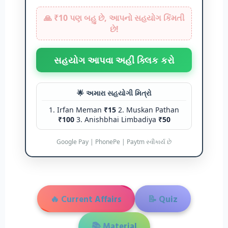
🙏 ₹10 પણ બહુ છે, આપનો સહયોગ કિંમતી
છે!
સહયોગ આપવા અહીં ક્લિક કરો
🌟 અમારા સહયોગી મિત્રો
1. Irfan Meman
₹15
2. Muskan Pathan
₹100
3. Anishbhai Limbadiya
₹50
Google Pay | PhonePe | Paytm સ્વીકાર્ય છે
🔥 Current Affairs
📝 Quiz
📚 Material