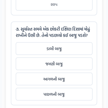
૨૨૫
૩. સૂર્યાસ્ત સમયે એક છોકરી દક્ષિણ દિશામાં મોઢું
રાખીને ઉભી છે. તેનો પડછાયો કઈ બાજુ પડશે?
ડાબી બાજુ
જમણી બાજુ
આગળની બાજુ
પાછળની બાજુ