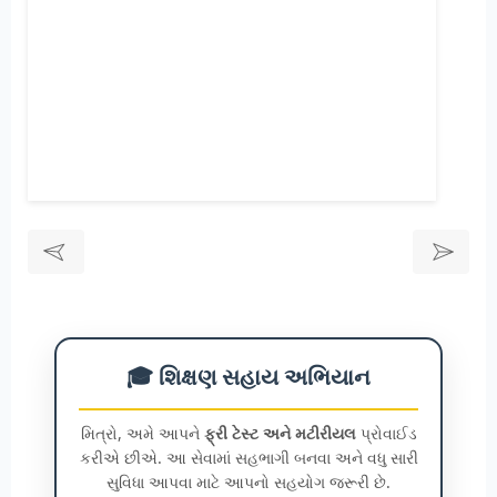
🎓 શિક્ષણ સહાય અભિયાન
મિત્રો, અમે આપને
ફ્રી ટેસ્ટ અને મટીરીયલ
પ્રોવાઈડ
કરીએ છીએ. આ સેવામાં સહભાગી બનવા અને વધુ સારી
સુવિધા આપવા માટે આપનો સહયોગ જરૂરી છે.