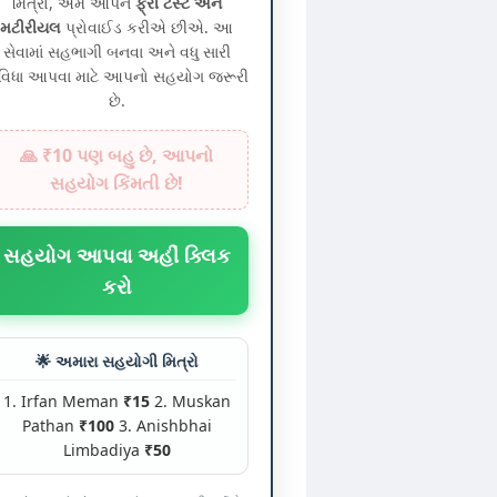
મિત્રો, અમે આપને
ફ્રી ટેસ્ટ અને
મટીરીયલ
પ્રોવાઈડ કરીએ છીએ. આ
સેવામાં સહભાગી બનવા અને વધુ સારી
ુવિધા આપવા માટે આપનો સહયોગ જરૂરી
છે.
🙏 ₹10 પણ બહુ છે, આપનો
સહયોગ કિંમતી છે!
સહયોગ આપવા અહીં ક્લિક
કરો
🌟 અમારા સહયોગી મિત્રો
1. Irfan Meman
₹15
2. Muskan
Pathan
₹100
3. Anishbhai
Limbadiya
₹50