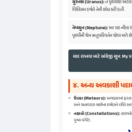
યુરેનસ (Uranus):
તે પૃથ્વીથી એટલો
વિલિયમ હર્ષલે તેની શોધ કરી હતી .
નેપ્ચ્યુન (Neptune):
આ ગ્રહ નીલા રં
પૃથ્વીની જેમ ઋતુપરિવર્તન જોવા મળે છે
યાદ રાખવા માટે અંગ્રેજી સૂત્ર:
૪. અન્ય અવકાશી પદાર્
ઉલ્કા (Meteors):
અવકાશમાં ફરતા પથ
અને વાતાવરણ સાથેના ઘર્ષણને લીધે સળ
નક્ષત્રો (Constellations):
તારાઓના 
પુષ્ય વગેરે) .