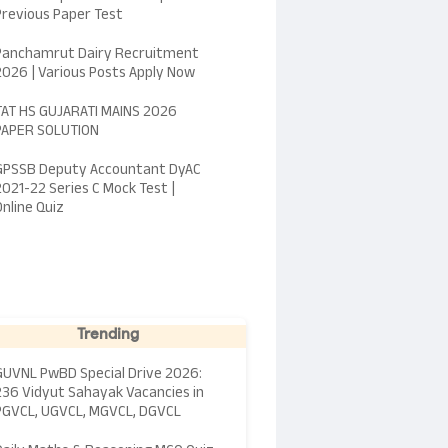
Previous Paper Test
Panchamrut Dairy Recruitment
2026 | Various Posts Apply Now
TAT HS GUJARATI MAINS 2026
PAPER SOLUTION
GPSSB Deputy Accountant DyAC
2021-22 Series C Mock Test |
Online Quiz
Trending
GUVNL PwBD Special Drive 2026:
236 Vidyut Sahayak Vacancies in
PGVCL, UGVCL, MGVCL, DGVCL