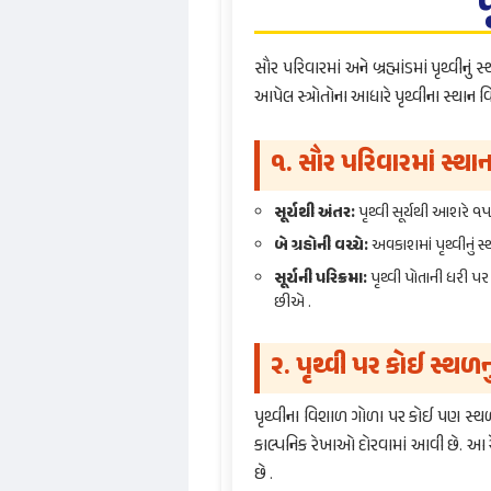
પ
સૌર પરિવારમાં અને બ્રહ્માંડમાં પૃથ્વીનું
આપેલ સ્ત્રોતોના આધારે પૃથ્વીના સ્થાન 
૧. સૌર પરિવારમાં સ્થાન
સૂર્યથી અંતર:
પૃથ્વી સૂર્યથી આશરે ૧૫
બે ગ્રહોની વચ્ચે:
અવકાશમાં પૃથ્વીનું સ્
સૂર્યની પરિક્રમા:
પૃથ્વી પોતાની ધરી પ
છીએ .
૨. પૃથ્વી પર કોઈ સ્થળન
પૃથ્વીના વિશાળ ગોળા પર કોઈ પણ સ્થળ 
કાલ્પનિક રેખાઓ દોરવામાં આવી છે. આ ર
છે .