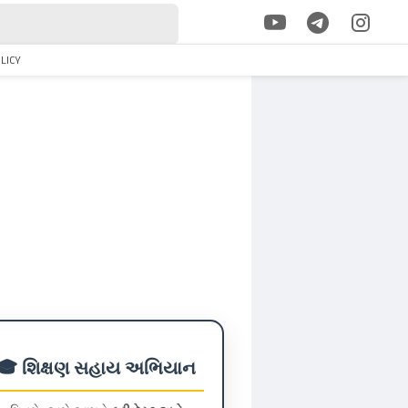
OLICY
🎓 શિક્ષણ સહાય અભિયાન