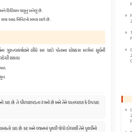
ને હિલિયમ વાયુનું બનેલું છે .
ચતા સવા આઠ મિનિટનો સમય લાગે છે .
ના ગુરુત્વાકર્ષણને લીધે આ ગ્રહો પોતાના ચોક્કસ માર્ગમાં સૂર્યની
વહેંચી શકાય:
મંગળ.
યુન.
નો ગ્રહ છે. તે પીળાશપડતા રંગનો છે અને તેને વાતાવરણ કે ઉપગ્રહ
કતો ગ્રહ છે. કદ અને વજનમાં પૃથ્વી જેવો હોવાથી તેને પૃથ્વીનો