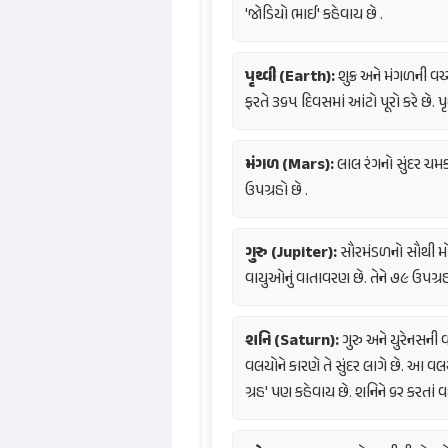
'જોડિયો ભાઈ' કહેવાય છે .
પૃથ્વી (Earth):
શુક્ર અને મંગળની વચ્
ફરતે ૩૬૫ દિવસમાં આંટો પૂરો કરે છે. પૃથ
મંગળ (Mars):
લાલ રંગનો સુંદર ચમકતો
ઉપગ્રહો છે .
ગુરુ (Jupiter):
સૌરમંડળનો સૌથી મો
વાયુઓનું વાતાવરણ છે. તેને ૭૯ ઉપગ્રહો
શનિ (Saturn):
ગુરુ અને યુરેનસની 
વલયોને કારણે તે સુંદર લાગે છે. આ વલ
ગ્રહ' પણ કહેવાય છે. શનિને ૬૨ કરતાં વધ