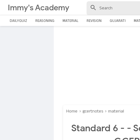
Immy's Academy
DAILYQUIZ
REASONING
MATERIAL
REVISION
GUJARATI
MA
Home
›
gcertnotes
›
material
Standard 6 - - S