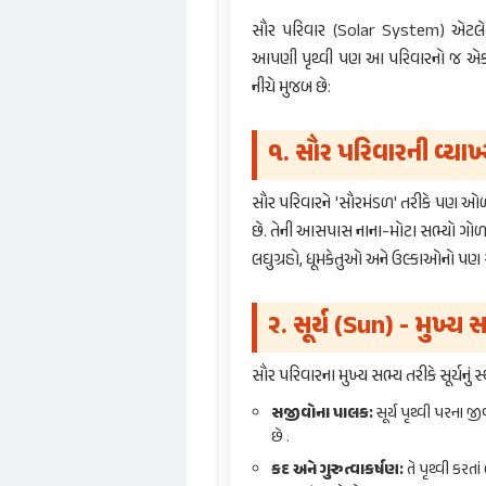
સૌર પરિવાર (Solar System) એટલે સ
આપણી પૃથ્વી પણ આ પરિવારનો જ એક સભ
નીચે મુજબ છે:
૧. સૌર પરિવારની વ્યાખ
સૌર પરિવારને 'સૌરમંડળ' તરીકે પણ ઓળખવ
છે. તેની આસપાસ નાના-મોટા સભ્યો ગોળાર
લઘુગ્રહો, ધૂમકેતુઓ અને ઉલ્કાઓનો પણ 
૨. સૂર્ય (Sun) - મુખ્ય 
સૌર પરિવારના મુખ્ય સભ્ય તરીકે સૂર્યનું સ્
સજીવોના પાલક:
સૂર્ય પૃથ્વી પરના 
છે .
કદ અને ગુરુત્વાકર્ષણ:
તે પૃથ્વી કરતા