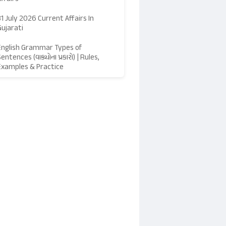
31 July 2026 Current Affairs In
Gujarati
English Grammar Types of
entences (વાક્યોના પ્રકારો) | Rules,
Examples & Practice