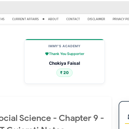
THS
CURRENT AFFAIRS
ABOUT
CONTACT
DISCLAIMER
PRIVACY P
IMMY'S ACADEMY
Thank You Supporter
Sheikh Mohammed Sameer
₹ 100
ocial Science - Chapter 9 -