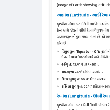
[Image of Earth showing latitude
અક્ષાંશ (Latitude - આડી રેખ
પૃથ્વીના ગોળા પર દોરેલી આડી કાલ્પનિક 
કેન્દ્ર સાથે જોડતી સીધી રેખા વિષુવવૃત્ત
અક્ષાંશવૃત્તોની કુલ સંખ્યા ૧૮૧ છે . બે
હોય છે .
વિષુવવૃત્ત (Equator - 0°):
પૃથ્વીન
ઉપરનો ભાગ ઉત્તર ગોળાર્ધ અને નીચેનો ભ
કર્કવૃત્ત:
૨૩.૫° ઉત્તર અક્ષાંશ .
મકરવૃત્ત:
૨૩.૫° દક્ષિણ અક્ષાંશ .
ઉત્તર ધ્રુવવૃત્ત:
૬૬.૫° ઉત્તર અક્ષાંશ .
દક્ષિણ ધ્રુવવૃત્ત:
૬૬.૫° દક્ષિણ અક્ષાંશ
રેખાંશ (Longitude - ઊભી રેખ
પૃથ્વીના ગોળા પર દોરેલી ઊભી કલ્પિત ર