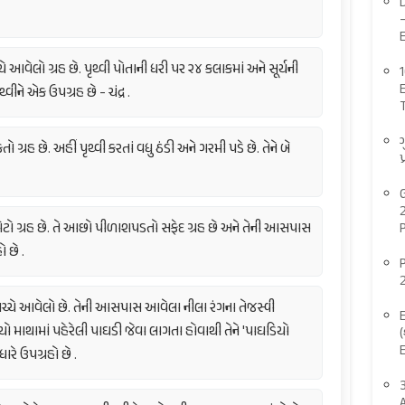
ચે આવેલો ગ્રહ છે. પૃથ્વી પોતાની ધરી પર ૨૪ કલાકમાં અને સૂર્યની
્વીને એક ઉપગ્રહ છે - ચંદ્ર .
ગ
 ગ્રહ છે. અહીં પૃથ્વી કરતાં વધુ ઠંડી અને ગરમી પડે છે. તેને બે
પ
ટો ગ્રહ છે. તે આછો પીળાશપડતો સફેદ ગ્રહ છે અને તેની આસપાસ
 છે .
વચ્ચે આવેલો છે. તેની આસપાસ આવેલા નીલા રંગના તેજસ્વી
યો માથામાં પહેરેલી પાઘડી જેવા લાગતા હોવાથી તેને 'પાઘડિયો
(
ારે ઉપગ્રહો છે .