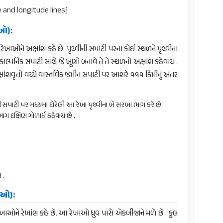
 and longitude lines]
ાઓ):
રેખાઓને અક્ષાંશ કહે છે. પૃથ્વીની સપાટી પરના કોઈ સ્થળને પૃથ્વીના
ીય કાલ્પનિક સપાટી સાથે જે ખૂણો બનાવે તે તે સ્થળનો અક્ષાંશ કહેવાય .
 અક્ષાંશવૃત્તો વચ્ચે વાસ્તવિક જમીન સપાટી પર આશરે ૧૧૧ કિમીનું અંતર
ી સપાટી પર મધ્યમાં દોરેલી આ રેખા પૃથ્વીના બે સરખા ભાગ કરે છે.
ાગ દક્ષિણ ગોળાર્ધ કહેવાય છે .
 .
ાઓ):
ેખાઓને રેખાંશ કહે છે. આ રેખાઓ ધ્રુવ પાસે એકબીજાને મળે છે . કુલ