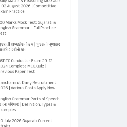
Daily Maths & Reasoning MCQ Quiz
– 02 August 2026 | Competitive
Exam Practice
100 Marks Mock Test: Gujarati &
English Grammar – Full Practice
Test
ુજરાતી શબ્દકોશનો ક્રમ | ગુજરાતી મૂળાક્ષર
્રમાણે શબ્દોનો ક્રમ
GSRTC Conductor Exam 29-12-
2024 Complete MCQ Quiz |
Previous Paper Test
Panchamrut Dairy Recruitment
2026 | Various Posts Apply Now
English Grammar Parts of Speech
શબ્દ પરિવાર) | Definition, Types &
Examples
30 July 2026 Gujarati Current
Affairs