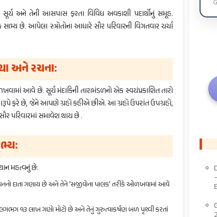
G
ૂર્ય અને તેની આસપાસ ફરતા વિવિધ અવકાશી પદાર્થોનું સમૂહ.
્ય છે. આપેલા સ્ત્રોતોના આધારે સૌર પરિવારની વિગતવાર ચર્ચા
્યા અને રચના:
ામાં આવે છે. સૂર્ય મંદાકિની તારામંડળનો એક સ્વયંપ્રકાશિત તારો
ૂપે ફરે છે, જેને આપણે ગ્રહો કહીએ છીએ. આ ગ્રહો ઉપરાંત ઉપગ્રહો,
સૌર પરિવારમાં સમાવેશ થાય છે .
સભ્ય:
થાન મહત્વનું છે:
જીવનનો દાતા ગણાય છે અને તેને 'સજીવોના પાલક' તરીકે ઓળખવામાં આવે
ં લગભગ ૧૩ લાખ ગણો મોટો છે અને તેનું ગુરુત્વાકર્ષણ બળ પૃથ્વી કરતાં