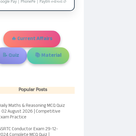
oogle Pay | PhonePe | Paytm સ્વીકાર્ય છે
🔥 Current Affairs
📝 Quiz
📚 Material
Popular Posts
Daily Maths & Reasoning MCQ Quiz
– 02 August 2026 | Competitive
Exam Practice
GSRTC Conductor Exam 29-12-
2024 Complete MCQ Quiz |