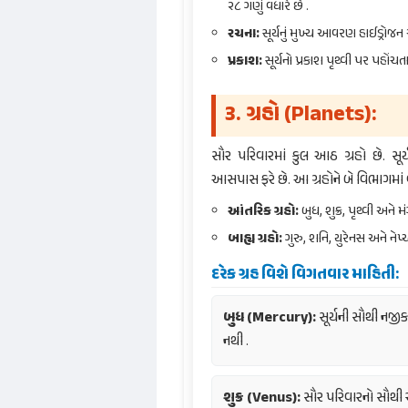
૨૮ ગણું વધારે છે .
રચના:
સૂર્યનું મુખ્ય આવરણ હાઈડ્રોજન અ
પ્રકાશ:
સૂર્યનો પ્રકાશ પૃથ્વી પર પહોં
૩. ગ્રહો (Planets):
સૌર પરિવારમાં કુલ આઠ ગ્રહો છે. સૂર્ય
આસપાસ ફરે છે. આ ગ્રહોને બે વિભાગમાં 
આંતરિક ગ્રહો:
બુધ, શુક્ર, પૃથ્વી અને 
બાહ્ય ગ્રહો:
ગુરુ, શનિ, યુરેનસ અને નેપ્ચ્
દરેક ગ્રહ વિશે વિગતવાર માહિતી:
બુધ (Mercury):
સૂર્યની સૌથી નજીક
નથી .
શુક્ર (Venus):
સૌર પરિવારનો સૌથી ચમ