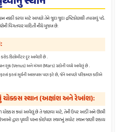
ૃથ્વીનું સ્થાન
 સ્થાન નક્કી કરવા માટે આપણે તેને જુદા જુદા દ્રષ્ટિકોણથી તપાસવું પડે.
વિશેની વિગતવાર માહિતી નીચે મુજબ છે:
:
 કરોડ કિલોમીટર દૂર આવેલી છે .
થાન શુક્ર (Venus) અને મંગળ (Mars) ગ્રહોની વચ્ચે આવેલું છે .
ર ફરતાં ફરતાં સૂર્યની આસપાસ પણ ફરે છે, જેને આપણે પરિક્રમણ કહીએ
ું ચોક્કસ સ્થાન (અક્ષાંશ અને રેખાંશ):
ચોક્કસ ક્યાં આવેલું છે તે જાણવા માટે, તેની ઉપર આડી અને ઊભી
ેખાઓ દ્વારા પૃથ્વી પરના કોઈપણ સ્થળનું સચોટ સ્થાન જાણી શકાય