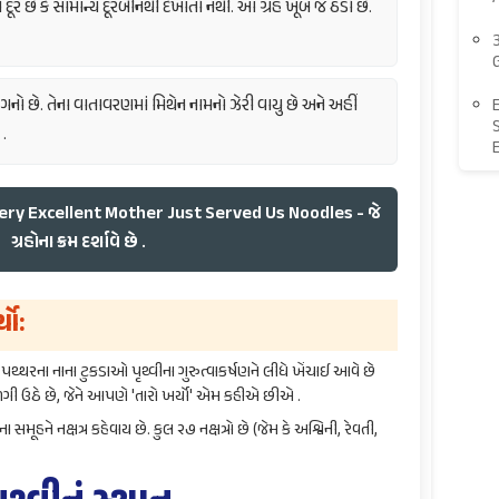
 દૂર છે કે સામાન્ય દૂરબીનથી દેખાતો નથી. આ ગ્રહ ખૂબ જ ઠંડો છે.
ગનો છે. તેના વાતાવરણમાં મિથેન નામનો ઝેરી વાયુ છે અને અહીં
S
 .
 My Very Excellent Mother Just Served Us Noodles - જે
ગ્રહોના ક્રમ દર્શાવે છે .
થો:
્થરના નાના ટુકડાઓ પૃથ્વીના ગુરુત્વાકર્ષણને લીધે ખેંચાઈ આવે છે
ગી ઉઠે છે, જેને આપણે 'તારો ખર્યો' એમ કહીએ છીએ .
સમૂહને નક્ષત્ર કહેવાય છે. કુલ ૨૭ નક્ષત્રો છે (જેમ કે અશ્વિની, રેવતી,