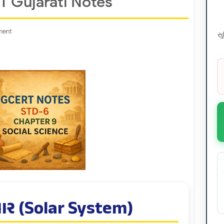
 Gujarati Notes
ment
સ
વાર (Solar System)