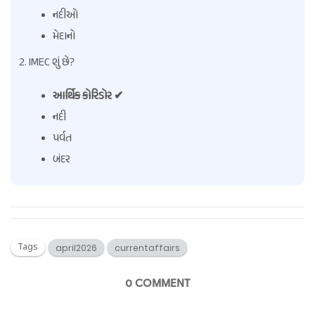
નદીઓ
મેદાનો
2. IMEC શું છે?
આર્થિક કોરિડોર ✔
નદી
પર્વત
બંદર
Tags
april2026
currentaffairs
0 COMMENT