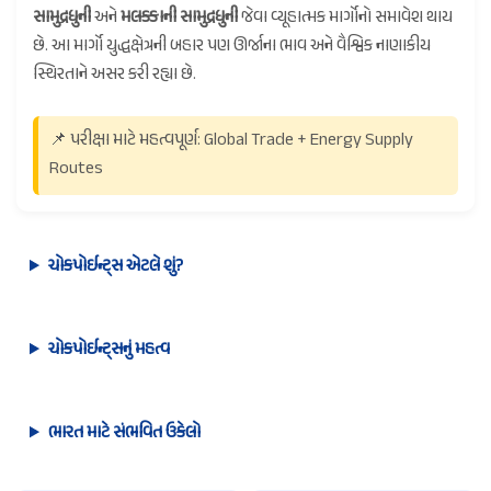
સામુદ્રધુની
અને
મલક્કાની સામુદ્રધુની
જેવા વ્યૂહાત્મક માર્ગોનો સમાવેશ થાય
છે. આ માર્ગો યુદ્ધક્ષેત્રની બહાર પણ ઊર્જાના ભાવ અને વૈશ્વિક નાણાકીય
સ્થિરતાને અસર કરી રહ્યા છે.
📌 પરીક્ષા માટે મહત્વપૂર્ણ: Global Trade + Energy Supply
Routes
ચોકપોઈન્ટ્સ એટલે શું?
ચોકપોઈન્ટ્સનું મહત્વ
ભારત માટે સંભવિત ઉકેલો