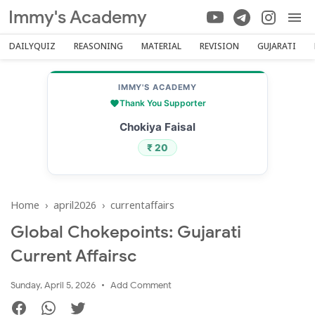
Immy's Academy
DAILYQUIZ
REASONING
MATERIAL
REVISION
GUJARATI
IMMY'S ACADEMY
Thank You Supporter
Sheikh Mohammed Sameer
₹ 100
Home
›
april2026
›
currentaffairs
Global Chokepoints: Gujarati
Current Affairsc
Sunday, April 5, 2026
Add Comment