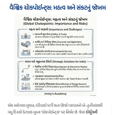
વૈશ્વિક ચોકપોઈન્ટ્સ: મહત્વ અને સંકટનું જોખમ
એક અહેવાલ મુજબ, દરિયાઈ માર્ગે થતા ઊર્જા વ્યાપારનો બે-તૃતીયાંશથી
વધુ હિસ્સો કેટલાક મુખ્ય 'ચોકપોઈન્ટ્સ' પર નિર્ભર છે. જેમાં
હોર્મુઝની