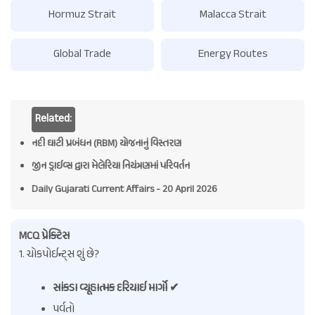
Hormuz Strait
Malacca Strait
Global Trade
Energy Routes
Related:
નદી ઘાટી પ્રબંધન (RBM) યોજનાનું વિસ્તરણ
જીન ડ્રાઈવ્સ દ્વારા મેલેરિયા નિયંત્રણમાં પરિવર્તન
Daily Gujarati Current Affairs - 20 April 2026
MCQ પ્રેક્ટિસ
1. ચોકપોઈન્ટ્સ શું છે?
સાંકડા વ્યૂહાત્મક દરિયાઈ માર્ગો ✔
પર્વતો