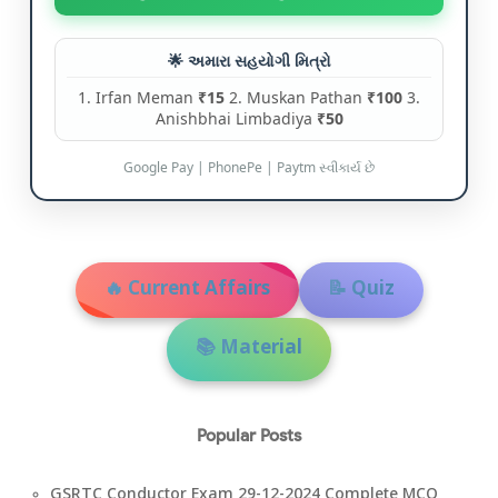
🌟 અમારા સહયોગી મિત્રો
1. Irfan Meman
₹15
2. Muskan Pathan
₹100
3.
Anishbhai Limbadiya
₹50
Google Pay | PhonePe | Paytm સ્વીકાર્ય છે
🔥 Current Affairs
📝 Quiz
📚 Material
Popular Posts
GSRTC Conductor Exam 29-12-2024 Complete MCQ