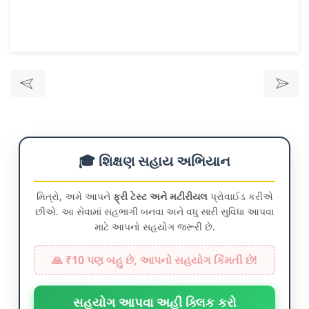
🎓 શિક્ષણ સહાય અભિયાન
મિત્રો, અમે આપને
ફ્રી ટેસ્ટ અને મટીરીયલ
પ્રોવાઈડ કરીએ
છીએ. આ સેવામાં સહભાગી બનવા અને વધુ સારી સુવિધા આપવા
માટે આપનો સહયોગ જરૂરી છે.
🙏 ₹10 પણ બહુ છે, આપનો સહયોગ કિંમતી છે!
સહયોગ આપવા અહીં ક્લિક કરો