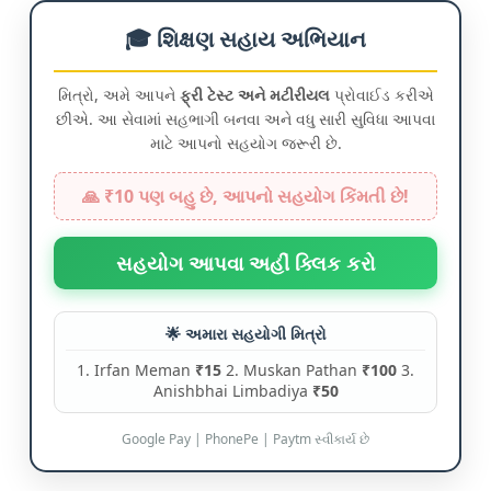
🎓 શિક્ષણ સહાય અભિયાન
મિત્રો, અમે આપને
ફ્રી ટેસ્ટ અને મટીરીયલ
પ્રોવાઈડ કરીએ
છીએ. આ સેવામાં સહભાગી બનવા અને વધુ સારી સુવિધા આપવા
માટે આપનો સહયોગ જરૂરી છે.
🙏 ₹10 પણ બહુ છે, આપનો સહયોગ કિંમતી છે!
સહયોગ આપવા અહીં ક્લિક કરો
🌟 અમારા સહયોગી મિત્રો
1. Irfan Meman
₹15
2. Muskan Pathan
₹100
3.
Anishbhai Limbadiya
₹50
Google Pay | PhonePe | Paytm સ્વીકાર્ય છે