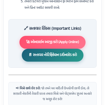
તમારી કેટેગરી મુજબ ઓનલાઈન ફી ભરીને ફોર્મ સબમિટ કરો
અને પ્રિન્ટ આઉટ સાચવી રાખો.
🔗 સત્તાવાર લિંક્સ (Important Links)
🚀 ઓનલાઈન અરજી કરો (Apply Online)
📄 સત્તાવાર નોટિફિકેશન ડાઉનલોડ કરો
📢
મિત્રો સાથે શેર કરો:
જો તમને આ માહિતી ઉપયોગી લાગી હોય, તો
સરકારી નોકરીની તૈયારી કરતા તમારા મિત્રો અને વોટ્સએપ ગ્રૂપમાં અત્યારે
જ અચૂક શેર કરો!