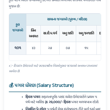
કુલ ૧૦૧ ખાલી જગ્યાઓનું કેટેગરી પ્રમાણે વિગતવાર સત્તાવાર વર્ગીકરણ નીચે
મુજબ છે:
સામાન્ય જગ્યાઓ (પુરુષ / મહિલા)
કુલ
જગ્યાઓ
બિન
સા.શૈ.પ.વર્ગ
અનુ.જાતિ
અનુ.જનજાતિ
EWS
અનામત
૧૦૧
૪૩
૨૭
૦૭
૧૫
૧૦
👉 દિવ્યાંગ ઉમેદવારો માટે સરકારશ્રીના નિયમોનુસાર જગ્યાઓ અનામત રાખવામાં
આવેલ છે.
💰 પગાર ધોરણ (Salary Structure)
ફિક્સ પગાર:
સફળતાપૂર્વક પસંદ થયેલ ઉમેદવારોને પ્રથમ ૫
વર્ષ માટે માસિક
રૂા. ૨૬,૦૦૦/- ફિક્સ
પગાર મળવાપાત્ર રહેશે.
નિયમિત પે-સ્કેલ:
૫ વર્ષની સેવા સંતોષકારક રીતે પૂર્ણ કર્યા બાદ