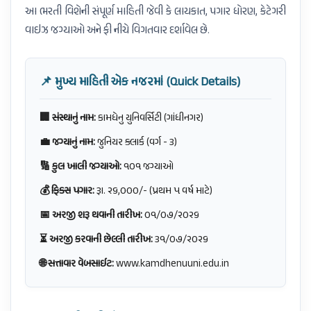
આ ભરતી વિશેની સંપૂર્ણ માહિતી જેવી કે લાયકાત, પગાર ધોરણ, કેટેગરી
વાઇઝ જગ્યાઓ અને ફી નીચે વિગતવાર દર્શાવેલ છે.
📌 મુખ્ય માહિતી એક નજરમાં (Quick Details)
🏢 સંસ્થાનું નામ:
કામધેનુ યુનિવર્સિટી (ગાંધીનગર)
💼 જગ્યાનું નામ:
જુનિયર ક્લાર્ક (વર્ગ - ૩)
🔢 કુલ ખાલી જગ્યાઓ:
૧૦૧ જગ્યાઓ
💰 ફિક્સ પગાર:
રૂા. ૨૬,૦૦૦/- (પ્રથમ ૫ વર્ષ માટે)
📅 અરજી શરૂ થવાની તારીખ:
૦૧/૦૭/૨૦૨૬
⏳ અરજી કરવાની છેલ્લી તારીખ:
૩૧/૦૭/૨૦૨૬
🌐 સત્તાવાર વેબસાઈટ:
www.kamdhenuuni.edu.in