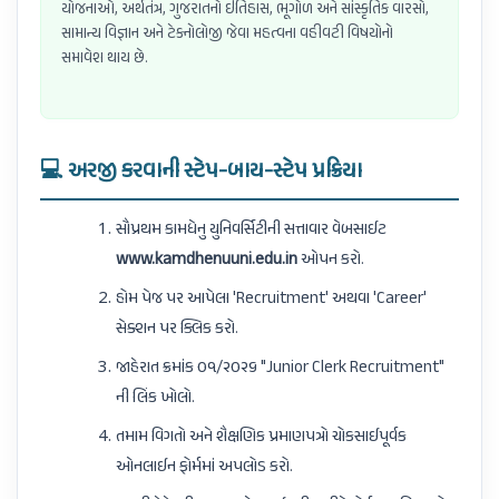
યોજનાઓ, અર્થતંત્ર, ગુજરાતનો ઇતિહાસ, ભૂગોળ અને સાંસ્કૃતિક વારસો,
સામાન્ય વિજ્ઞાન અને ટેકનોલોજી જેવા મહત્વના વહીવટી વિષયોનો
સમાવેશ થાય છે.
💻 અરજી કરવાની સ્ટેપ-બાય-સ્ટેપ પ્રક્રિયા
સૌપ્રથમ કામધેનુ યુનિવર્સિટીની સત્તાવાર વેબસાઈટ
www.kamdhenuuni.edu.in
ઓપન કરો.
હોમ પેજ પર આપેલા 'Recruitment' અથવા 'Career'
સેક્શન પર ક્લિક કરો.
જાહેરાત ક્રમાંક ૦૧/૨૦૨૬ "Junior Clerk Recruitment"
ની લિંક ખોલો.
તમામ વિગતો અને શૈક્ષણિક પ્રમાણપત્રો ચોકસાઈપૂર્વક
ઓનલાઈન ફોર્મમાં અપલોડ કરો.