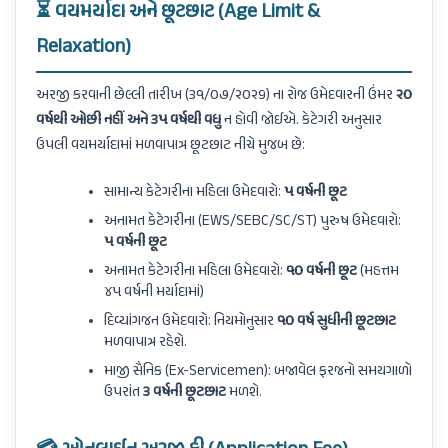
⏳ વયમર્યાદા અને છૂટછાટ (Age Limit &
Relaxation)
અરજી કરવાની છેલ્લી તારીખ (૩૧/૦૭/૨૦૨૬) ના રોજ ઉમેદવારની ઉંમર
૨૦
વર્ષથી ઓછી નહીં અને ૩૫ વર્ષથી વધુ
ન હોવી જોઈએ. કેટેગરી અનુસાર
ઉપલી વયમર્યાદામાં મળવાપાત્ર છૂટછાટ નીચે મુજબ છે:
સામાન્ય કેટેગરીના મહિલા ઉમેદવારો:
૫ વર્ષની છૂટ
અનામત કેટેગરીના (EWS/SEBC/SC/ST) પુરુષ ઉમેદવારો:
૫ વર્ષની છૂટ
અનામત કેટેગરીના મહિલા ઉમેદવારો:
૧૦ વર્ષની છૂટ
(મહત્તમ
૪૫ વર્ષની મર્યાદામાં)
દિવ્યાંગજન ઉમેદવારો: નિયમોનુસાર
૧૦ વર્ષ સુધીની છૂટછાટ
મળવાપાત્ર રહેશે.
માજી સૈનિક (Ex-Servicemen): બજાવેલ ફરજનો સમયગાળો
ઉપરાંત
૩ વર્ષની છૂટછાટ
મળશે.