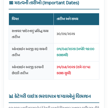
📅 મહત્વની તારીખો (Important Dates)
વિગત
તારીખ અને સમય
સત્તાવાર જાહેરનામું પ્રસિદ્ધ થયા
૩૦/૦૬/૨૦૨૬
તારીખ
ઓનલાઈન અરજી શરૂ થવાની
૦૧/૦૭/૨૦૨૬ (બપોરે ૧૬:૦૦
તારીખ
કલાકથી)
ઓનલાઈન અરજી કરવાની
૩૧/૦૭/૨૦૨૬ (રાત્રે ૨૩:૫૯
છેલ્લી તારીખ
કલાક સુધી)
📊 કેટેગરી વાઇઝ ભરવાપાત્ર જગ્યાઓનું વિભાજન