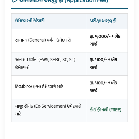
💳 ઓનલાઈન અરજી ફી (Application Fee)
ઉમેદવારની કેટેગરી
પરીક્ષા અરજી ફી
રૂા. ૧,૦૦૦/- + બેંક
સામાન્ય (General) વર્ગના ઉમેદવારો
ચાર્જ
અનામત વર્ગના (EWS, SEBC, SC, ST)
રૂા. ૫૦૦/- + બેંક
ઉમેદવારો
ચાર્જ
રૂા. ૫૦૦/- + બેંક
દિવ્યાંગજન (PH) ઉમેદવારો માટે
ચાર્જ
માજી સૈનિક (Ex-Servicemen) ઉમેદવારો
કોઈ ફી નથી (FREE)
માટે