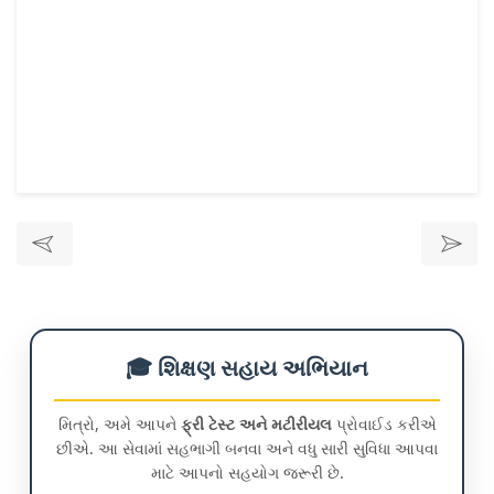
🎓 શિક્ષણ સહાય અભિયાન
મિત્રો, અમે આપને
ફ્રી ટેસ્ટ અને મટીરીયલ
પ્રોવાઈડ કરીએ
છીએ. આ સેવામાં સહભાગી બનવા અને વધુ સારી સુવિધા આપવા
માટે આપનો સહયોગ જરૂરી છે.