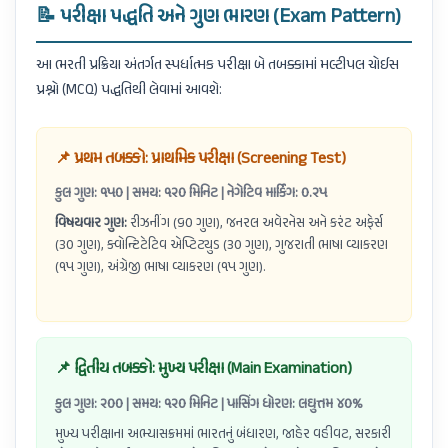
📝 પરીક્ષા પદ્ધતિ અને ગુણ ભારણ (Exam Pattern)
આ ભરતી પ્રક્રિયા અંતર્ગત સ્પર્ધાત્મક પરીક્ષા બે તબક્કામાં મલ્ટીપલ ચોઈસ
પ્રશ્નો (MCQ) પદ્ધતિથી લેવામાં આવશે:
📌 પ્રથમ તબક્કો: પ્રાથમિક પરીક્ષા (Screening Test)
કુલ ગુણ: ૧૫૦ | સમય: ૧૨૦ મિનિટ | નેગેટિવ માર્કિંગ: ૦.૨૫
વિષયવાર ગુણ:
રીઝનીંગ (૬૦ ગુણ), જનરલ અવેરનેસ અને કરંટ અફેર્સ
(૩૦ ગુણ), ક્વોન્ટિટેટિવ એપ્ટિટ્યુડ (૩૦ ગુણ), ગુજરાતી ભાષા વ્યાકરણ
(૧૫ ગુણ), અંગ્રેજી ભાષા વ્યાકરણ (૧૫ ગુણ).
📌 દ્વિતીય તબક્કો: મુખ્ય પરીક્ષા (Main Examination)
કુલ ગુણ: ૨૦૦ | સમય: ૧૨૦ મિનિટ | પાસિંગ ધોરણ: લઘુત્તમ ૪૦%
મુખ્ય પરીક્ષાના અભ્યાસક્રમમાં ભારતનું બંધારણ, જાહેર વહીવટ, સરકારી