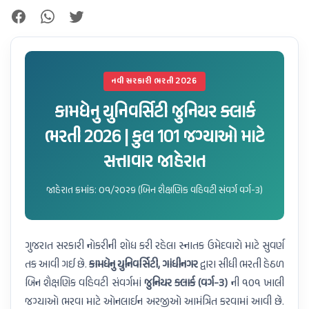
નવી સરકારી ભરતી 2026
કામધેનુ યુનિવર્સિટી જુનિયર ક્લાર્ક
ભરતી 2026 | કુલ 101 જગ્યાઓ માટે
સત્તાવાર જાહેરાત
જાહેરાત ક્રમાંક: ૦૧/૨૦૨૬ (બિન શૈક્ષણિક વહિવટી સંવર્ગ વર્ગ-૩)
ગુજરાત સરકારી નોકરીની શોધ કરી રહેલા સ્નાતક ઉમેદવારો માટે સુવર્ણ
તક આવી ગઈ છે.
કામધેનુ યુનિવર્સિટી, ગાંધીનગર
દ્વારા સીધી ભરતી હેઠળ
બિન શૈક્ષણિક વહિવટી સંવર્ગમાં
જુનિયર ક્લાર્ક (વર્ગ-૩)
ની ૧૦૧ ખાલી
જગ્યાઓ ભરવા માટે ઓનલાઈન અરજીઓ આમંત્રિત કરવામાં આવી છે.