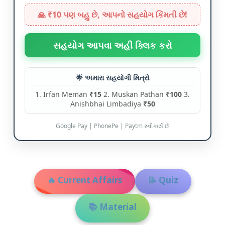
🙏 ₹10 પણ બહુ છે, આપનો સહયોગ કિંમતી છે!
સહયોગ આપવા અહીં ક્લિક કરો
🌟 અમારા સહયોગી મિત્રો
1. Irfan Meman
₹15
2. Muskan Pathan
₹100
3.
Anishbhai Limbadiya
₹50
Google Pay | PhonePe | Paytm સ્વીકાર્ય છે
🔥 Current Affairs
📝 Quiz
📚 Material