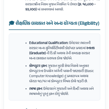
સરકારશ્રીના નિયમ મુજબ નિયમિત પે લેવલ
(રૂા. ૧૯,૯૦૦ -
૬૩,૨૦૦)
માં સમાવવામાં આવશે.
🎓 શૈક્ષણિક લાયકાત અને અન્ય યોગ્યતા (Eligibility)
Educational Qualification:
ઉમેદવાર ભારતની
સરકાર માન્ય યુનિવર્સિટીમાંથી કોઈપણ પ્રવાહમાં
સ્નાતક
(Graduate)
ની ડિગ્રી અથવા તેની સમકક્ષ સરકાર
માન્ય લાયકાત ધરાવતા હોવા જોઈએ.
કોમ્પ્યુટર જ્ઞાન:
ગુજરાત મુલ્કી સેવા નિયમો અનુસાર
કોમ્પ્યુટરના ઉપયોગ અંગેની પાયાની જાણકારી (Basic
Computer Knowledge) નું પ્રમાણપત્ર અથવા
ધોરણ ૧૦/૧૨ માં કોમ્પ્યુટર વિષય હોવો જરૂરી છે.
ભાષા જ્ઞાન:
ઉમેદવારને ગુજરાતી અને હિન્દી અથવા બંને
ભાષાઓનું પૂરતું જ્ઞાન હોવું જોઈશે.