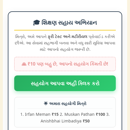
🎓 શિક્ષણ સહાય અભિયાન
મિત્રો, અમે આપને
ફ્રી ટેસ્ટ અને મટીરીયલ
પ્રોવાઈડ કરીએ
છીએ. આ સેવામાં સહભાગી બનવા અને વધુ સારી સુવિધા આપવા
માટે આપનો સહયોગ જરૂરી છે.
🙏 ₹10 પણ બહુ છે, આપનો સહયોગ કિંમતી છે!
સહયોગ આપવા અહીં ક્લિક કરો
🌟 અમારા સહયોગી મિત્રો
1. Irfan Meman
₹15
2. Muskan Pathan
₹100
3.
Anishbhai Limbadiya
₹50