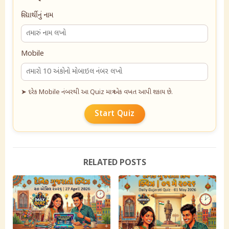
વિદ્યાર્થીનું નામ
Mobile
➤ દરેક Mobile નંબરથી આ Quiz માત્ર એક વખત આપી શકાય છે.
Start Quiz
RELATED POSTS