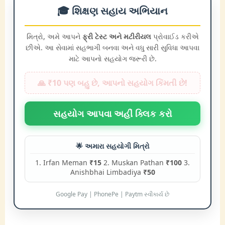
🎓 શિક્ષણ સહાય અભિયાન
મિત્રો, અમે આપને
ફ્રી ટેસ્ટ અને મટીરીયલ
પ્રોવાઈડ કરીએ
છીએ. આ સેવામાં સહભાગી બનવા અને વધુ સારી સુવિધા આપવા
માટે આપનો સહયોગ જરૂરી છે.
🙏 ₹10 પણ બહુ છે, આપનો સહયોગ કિંમતી છે!
સહયોગ આપવા અહીં ક્લિક કરો
🌟 અમારા સહયોગી મિત્રો
1. Irfan Meman
₹15
2. Muskan Pathan
₹100
3.
Anishbhai Limbadiya
₹50
Google Pay | PhonePe | Paytm સ્વીકાર્ય છે