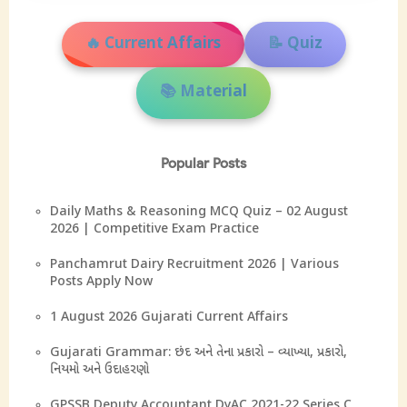
🔥 Current Affairs
📝 Quiz
📚 Material
Popular Posts
Daily Maths & Reasoning MCQ Quiz – 02 August
2026 | Competitive Exam Practice
Panchamrut Dairy Recruitment 2026 | Various
Posts Apply Now
1 August 2026 Gujarati Current Affairs
Gujarati Grammar: છંદ અને તેના પ્રકારો – વ્યાખ્યા, પ્રકારો,
નિયમો અને ઉદાહરણો
GPSSB Deputy Accountant DyAC 2021-22 Series C