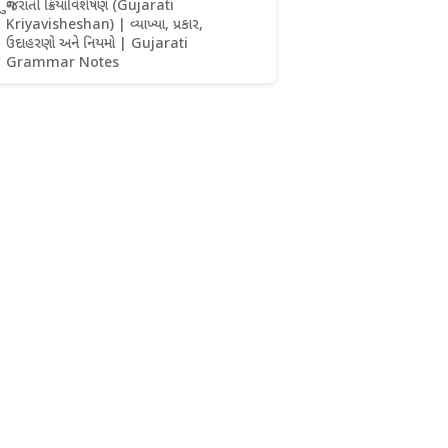
ગુજરાતી ક્રિયાવિશેષણ (Gujarati
Kriyavisheshan) | વ્યાખ્યા, પ્રકાર,
ઉદાહરણો અને નિયમો | Gujarati
Grammar Notes