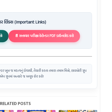
વાર લિંક્સ (Important Links)
લો
📄 સત્તાવાર પરીક્ષા કેલેન્ડર PDF ડાઉનલોડ કરો
્ડર ખૂબ જ મહત્વનું હોવાથી, તૈયારી કરતા તમારા તમામ મિત્રો, લાયબ્રેરી ગ્રૂપ
પ ગ્રૂપમાં અત્યારે જ અચૂક શેર કરો!
RELATED POSTS