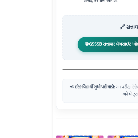
પ્રસિદ્ધ કરવામાં આવશે.
🔗 સત્તા
🌐 GSSSB સત્તાવાર વેબસાઇટ ખો
📢
દરેક વિદ્યાર્થી સુધી પહોંચાડો:
આ પરીક્ષા કેલેન
અને વોટ્સએ