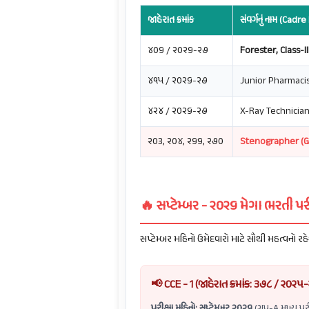
જાહેરાત ક્રમાંક
સંવર્ગનું નામ (Cad
૪૦૬ / ૨૦૨૬-૨૭
Forester, Class-I
૪૧૫ / ૨૦૨૬-૨૭
Junior Pharmacist
૪૨૪ / ૨૦૨૬-૨૭
X-Ray Technician
૨૦૩, ૨૦૪, ૨૬૬, ૨૭૦
Stenographer (Gr
🔥 સપ્ટેમ્બર - ૨૦૨૬ મેગા ભરત
સપ્ટેમ્બર મહિનો ઉમેદવારો માટે સૌથી મહત્વનો રહેશે
📢 CCE - 1 (જાહેરાત ક્રમાંક: ૩૭૮ / ૨૦૨
પરીક્ષા મહિનો: સપ્ટેમ્બર ૨૦૨૬
(ગ્રુપ-A મુખ્ય પ