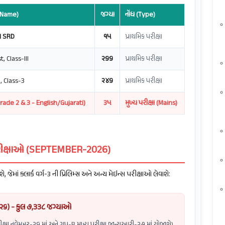
re Name)
જગ્યા
નોંધ (Type)
II SRD
૧૫
પ્રાથમિક પરીક્ષા
, Class-III
૨૬૬
પ્રાથમિક પરીક્ષા
, Class-3
૨૪૬
પ્રાથમિક પરીક્ષા
ade 2 & 3 - English/Gujarati)
૩૫
મુખ્ય પરીક્ષા (Mains)
ી પરીક્ષાઓ (SEPTEMBER-2026)
, જેમાં ક્લાર્ક વર્ગ-૩ ની પ્રિલિમ્સ અને અન્ય મેઇન્સ પરીક્ષાઓ લેવાશે:
૫-૨૬) - કુલ ૭,૩૩૮ જગ્યાઓ
રીક્ષા નવેમ્બર-૨૬ માં અને ગ્રુપ-B મુખ્ય પરીક્ષા જાન્યુઆરી-૨૭ માં યોજાશે).