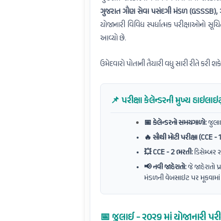
ગુજરાત ગૌણ સેવા પસંદગી મંડળ (GSSSB), 
યોજાનારી વિવિધ સ્પર્ધાત્મક પરીક્ષાઓનો સૂચિ
આવ્યો છે.
ઉમેદવારો પોતાની તૈયારી વધુ સારી રીતે કરી શ
📌 પરીક્ષા કેલેન્ડરની મુખ્ય હાઇલાઇ
📅 કેલેન્ડરનો સમયગાળો:
જુલા
🔥 સૌથી મોટી પરીક્ષા (CCE - 1
💥 CCE - 2 ભરતી:
ડિસેમ્બર 
📢 નવી જાહેરાતો:
જે જાહેરાતો પ
મંડળની વેબસાઇટ પર મૂકવામા
📅 જુલાઈ - ૨૦૨૬ માં યોજાનારી પ