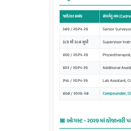
જાહેરાત ક્રમાંક
સંવર્ગનું નામ (Cad
૩૭૬ / ૨૦૨૫-૨૬
Senior Surveyor,
૩૮૬ થી ૩૯૭ સુધી
Supervisor Instruc
૪૦૦ / ૨૦૨૫-૨૬
Physiotherapist,
૪૦૨ / ૨૦૨૫-૨૬
Additional Assist
૩૫૯ / ૨૦૨૫-૨૬
Lab Assistant, Cla
૪૦૭ / ૨૦૨૬-૨૭
Compounder, Cla
📅 ઓગસ્ટ - ૨૦૨૬ માં યોજાનારી 