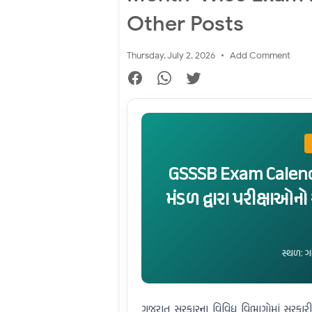
Other Posts
Thursday, July 2, 2026
Add Comment
GSSSB Exam Calenda
મંડળ દ્વારા પરીક્ષાઓનો
સ્થળ: ગ
ગુજરાત સરકારના વિવિધ વિભાગોમાં સરકારી 