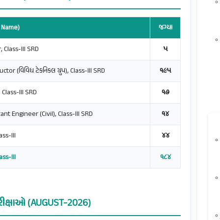
re Name)
જગ્યા
 Class-III SRD
૫
tor (વિવિધ ટેકનિકલ ગ્રુપ), Class-III SRD
૧૯૫
 Class-III SRD
૧૭
ant Engineer (Civil), Class-III SRD
૧૪
ss-III
૪૪
ss-III
૧૮૪
પરીક્ષાઓ (AUGUST-2026)