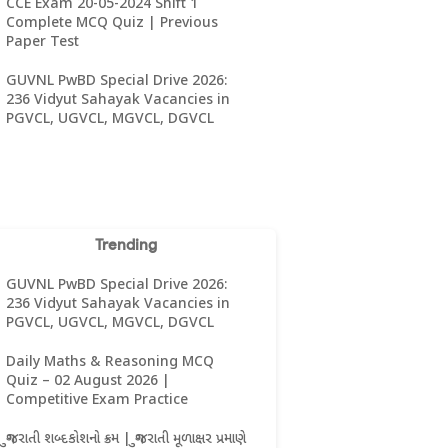
CCE Exam 20-05-2024 Shift 1
Complete MCQ Quiz | Previous
Paper Test
GUVNL PwBD Special Drive 2026:
236 Vidyut Sahayak Vacancies in
PGVCL, UGVCL, MGVCL, DGVCL
Trending
GUVNL PwBD Special Drive 2026:
236 Vidyut Sahayak Vacancies in
PGVCL, UGVCL, MGVCL, DGVCL
Daily Maths & Reasoning MCQ
Quiz – 02 August 2026 |
Competitive Exam Practice
ગુજરાતી શબ્દકોશનો ક્રમ | ગુજરાતી મૂળાક્ષર પ્રમાણે