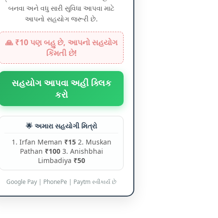
બનવા અને વધુ સારી સુવિધા આપવા માટે
આપનો સહયોગ જરૂરી છે.
🙏 ₹10 પણ બહુ છે, આપનો સહયોગ
કિંમતી છે!
સહયોગ આપવા અહીં ક્લિક
કરો
🌟 અમારા સહયોગી મિત્રો
1. Irfan Meman
₹15
2. Muskan
Pathan
₹100
3. Anishbhai
Limbadiya
₹50
Google Pay | PhonePe | Paytm સ્વીકાર્ય છે