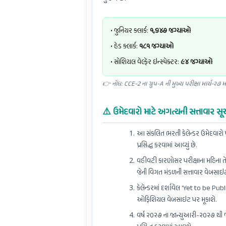
• જુનિયર ક્લાર્ક:
૧,૬૪૭ જગ્યાઓ
• હેડ ક્લાર્ક:
૧૮૧ જગ્યાઓ
• સોશિયલ વેલ્ફેર ઇન્સ્પેક્ટર:
૯૪ જગ્યાઓ
👉 નોંધ: CCE-2 ના ગ્રુપ-A ની મુખ્ય પરીક્ષા માર્ચ-૨૭ મા
⚠️ ઉમેદવારો માટે અગત્યની સત્તાવાર 
આ સંકલિત ભરતી કેલેન્ડર ઉમેદવારો પ
પ્રસિદ્ધ કરવામાં આવ્યું છે.
વહીવટી કારણોસર પરીક્ષાના મહિના તેમ
જેની વિગત મંડળની સત્તાવાર વેબસા
કેલેન્ડરમાં દર્શાવેલ 'Yet to be P
ઓફિશિયલ વેબસાઇટ પર મૂકાશે.
વર્ષ ૨૦૨૭ ના જાન્યુઆરી-૨૦૨૭ થી જૂ