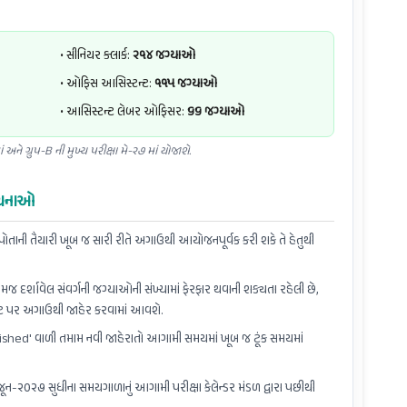
• સીનિયર ક્લાર્ક:
૨૧૪ જગ્યાઓ
• ઓફિસ આસિસ્ટન્ટ:
૧૧૫ જગ્યાઓ
• આસિસ્ટન્ટ લેબર ઓફિસર:
૬૬ જગ્યાઓ
ં અને ગ્રુપ-B ની મુખ્ય પરીક્ષા મે-૨૭ માં યોજાશે.
સૂચનાઓ
ોતાની તૈયારી ખૂબ જ સારી રીતે અગાઉથી આયોજનપૂર્વક કરી શકે તે હેતુથી
જ દર્શાવેલ સંવર્ગની જગ્યાઓની સંખ્યામાં ફેરફાર થવાની શક્યતા રહેલી છે,
ઇટ પર અગાઉથી જાહેર કરવામાં આવશે.
ublished' વાળી તમામ નવી જાહેરાતો આગામી સમયમાં ખૂબ જ ટૂંક સમયમાં
ન-૨૦૨૭ સુધીના સમયગાળાનું આગામી પરીક્ષા કેલેન્ડર મંડળ દ્વારા પછીથી