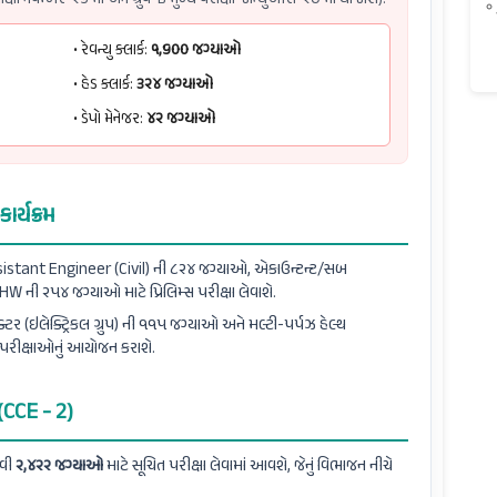
• રેવન્યુ ક્લાર્ક:
૧,૬૦૦ જગ્યાઓ
• હેડ ક્લાર્ક:
૩૨૪ જગ્યાઓ
• ડેપો મેનેજર:
૪૨ જગ્યાઓ
ર્યક્રમ
istant Engineer (Civil) ની ૮૨૪ જગ્યાઓ, એકાઉન્ટન્ટ/સબ
ી ૨૫૪ જગ્યાઓ માટે પ્રિલિમ્સ પરીક્ષા લેવાશે.
્ટર (ઇલેક્ટ્રિકલ ગ્રુપ) ની ૧૧૫ જગ્યાઓ અને મલ્ટી-પર્પઝ હેલ્થ
રીક્ષાઓનું આયોજન કરાશે.
 (CCE - 2)
નવી
૨,૪૨૨ જગ્યાઓ
માટે સૂચિત પરીક્ષા લેવામાં આવશે, જેનું વિભાજન નીચે