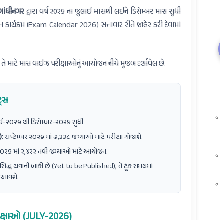
ગાંધીનગર
દ્વારા વર્ષ ૨૦૨૬ ના જુલાઈ માસથી લઈને ડિસેમ્બર માસ સુધી
ત કાર્યક્રમ (Exam Calendar 2026) સત્તાવાર રીતે જાહેર કરી દેવામાં
કે તે માટે માસ વાઇઝ પરીક્ષાઓનું આયોજન નીચે મુજબ દર્શાવેલ છે.
ટ્સ
ઈ-૨૦૨૬ થી ડિસેમ્બર-૨૦૨૬ સુધી
):
સપ્ટેમ્બર ૨૦૨૬ માં ૭,૩૩૮ જગ્યાઓ માટે પરીક્ષા યોજાશે.
૨૦૨૬ માં ૨,૪૨૨ નવી જગ્યાઓ માટે આયોજન.
્રસિદ્ધ થવાની બાકી છે (Yet to be Published), તે ટૂંક સમયમાં
ં આવશે.
રીક્ષાઓ (JULY-2026)