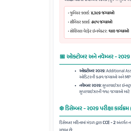
• જુનિયર ક્લાર્ક:
૪,૩૯૬ જગ્યાઓ
• સીનિયર ક્લાર્ક:
૭૯૫ જગ્યાઓ
• સોશિયલ વેલ્ફેર ઇન્સ્પેક્ટર:
૧૪૦ જગ્યાઓ
📅 ઓક્ટોબર અને નવેમ્બર - ૨૦૨૬ કા
ઓક્ટોબર ૨૦૨૬:
Additional Ass
ઓડિટરની ૬૭૧ જગ્યાઓ અને MPHW ન
નવેમ્બર ૨૦૨૬:
સુપરવાઈઝર ઇન્સ્ટ્રક
સુપરવાઈઝરની ૧૧૯ જગ્યાઓ માટે પ
❄️ ડિસેમ્બર - ૨૦૨૬ પરીક્ષા કાર્યક્રમ
ડિસેમ્બર મહિનામાં મંડળ દ્વારા
CCE - 2
અંતર્ગત 
મુજબ છે: