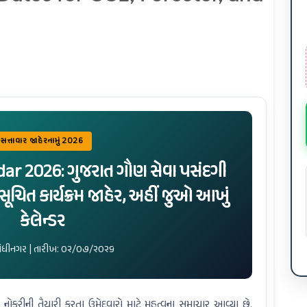
સત્તાવાર જાહેરનામું 2026
r 2026: ગુજરાત ગૌણ સેવા પસંદગી
 સૂચિત કાર્યક્રમ જાહેર, અહીં જુઓ આખું
કેલેન્ડર
ાંધીનગર | તારીખ: ૦૨/૦૭/૨૦૨૬
નોકરીની તૈયારી કરતા ઉમેદવારો માટે મહત્વના સમાચાર આવ્યા છે.