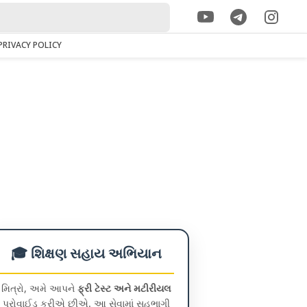
PRIVACY POLICY
🎓 શિક્ષણ સહાય અભિયાન
મિત્રો, અમે આપને
ફ્રી ટેસ્ટ અને મટીરીયલ
પ્રોવાઈડ કરીએ છીએ. આ સેવામાં સહભાગી