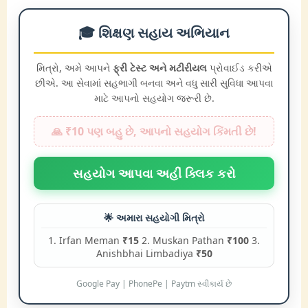
🎓 શિક્ષણ સહાય અભિયાન
મિત્રો, અમે આપને
ફ્રી ટેસ્ટ અને મટીરીયલ
પ્રોવાઈડ કરીએ
છીએ. આ સેવામાં સહભાગી બનવા અને વધુ સારી સુવિધા આપવા
માટે આપનો સહયોગ જરૂરી છે.
🙏 ₹10 પણ બહુ છે, આપનો સહયોગ કિંમતી છે!
સહયોગ આપવા અહીં ક્લિક કરો
🌟 અમારા સહયોગી મિત્રો
1. Irfan Meman
₹15
2. Muskan Pathan
₹100
3.
Anishbhai Limbadiya
₹50
Google Pay | PhonePe | Paytm સ્વીકાર્ય છે