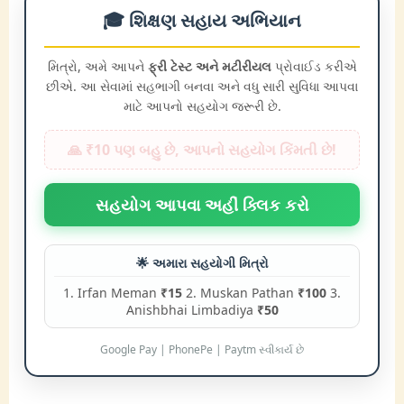
🎓 શિક્ષણ સહાય અભિયાન
મિત્રો, અમે આપને
ફ્રી ટેસ્ટ અને મટીરીયલ
પ્રોવાઈડ કરીએ
છીએ. આ સેવામાં સહભાગી બનવા અને વધુ સારી સુવિધા આપવા
માટે આપનો સહયોગ જરૂરી છે.
🙏 ₹10 પણ બહુ છે, આપનો સહયોગ કિંમતી છે!
સહયોગ આપવા અહીં ક્લિક કરો
🌟 અમારા સહયોગી મિત્રો
1. Irfan Meman
₹15
2. Muskan Pathan
₹100
3.
Anishbhai Limbadiya
₹50
Google Pay | PhonePe | Paytm સ્વીકાર્ય છે